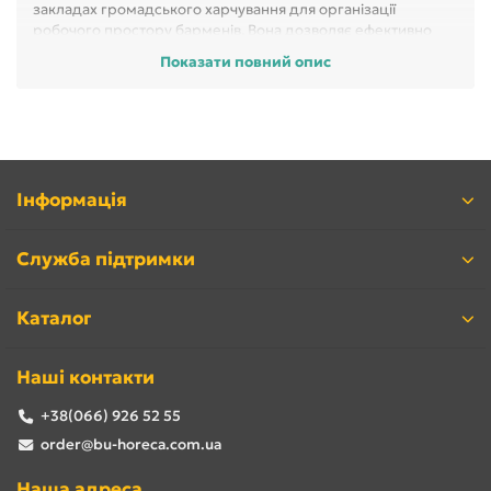
закладах громадського харчування для організації
робочого простору барменів. Вона дозволяє ефективно
зберігати, готувати та подавати напої, а також працювати з
Показати повний опис
алкоголем і коктейлями. Барна станція включає в себе
різноманітні елементи: стільниці, поліси для зберігання
будівель, місця для льоду, витяжки, льдогенератори ..
Барнастанція є інструментом для забезпечення швидкої,
зручної та високоякісної роботи барменів, що дозволяє
створити позитивні враження у клієнтів і завершити роботу.
Інформація
Служба підтримки
Каталог
Наші контакти
+38(066) 926 52 55
order@bu-horeca.com.ua
Наша адреса