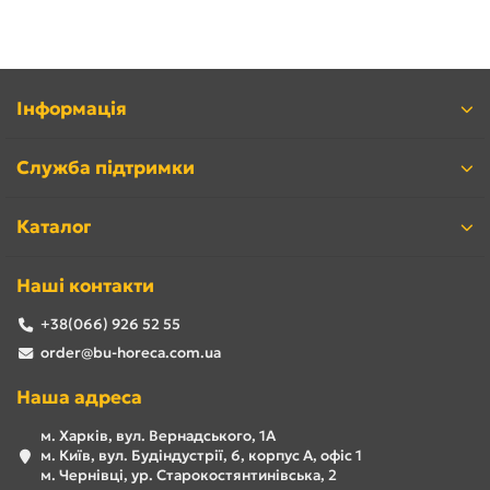
(тортів, тістечок, випічки, десертів, кексів, рулетів) у
магазинах, супермаркетах, ресторанах, кафе, кав'ярнях.
Кондитерська холодильна вітрина б/у гарантує належні
умови зберігання продукції і вигідно демонструє її
клієнтам.
Інформація
Служба підтримки
Каталог
Наші контакти
+38(066) 926 52 55
Як вибрати кондитерську вітрину
б/у
order@bu-horeca.com.ua
Наша адреса
Якщо ви вирішили купити кондитерську вітрину б/у,
м. Харків, вул. Вернадського, 1А
зверніть особливу увагу на її зовнішній вигляд і дизайн.
м. Київ, вул. Будіндустрії, 6, корпус А, офіс 1
Презентабельний вид кондитерської вітрини б/у є
м. Чернівці, ур. Старокостянтинівська, 2
ключовим для ефективної демонстрації кондитерської