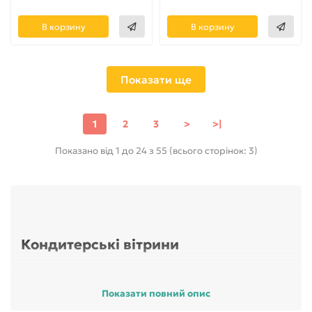
В корзину
В корзину
Показати ще
1
2
3
>
>|
Показано від 1 до 24 з 55 (всього сторінок: 3)
Кондитерські вітрини
Показати повний опис
Кондитерські вітрини б/у використовуються для
недовготривалого зберігання кондитерських виробів