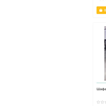
В
Шафа 