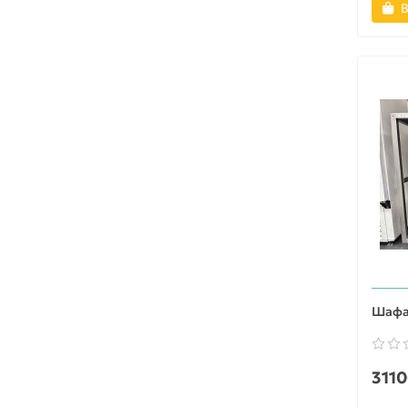
В
Шафа 
3110