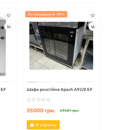
Ви заощаджуєте -29%
 БУ
Шафа розстійна Apach A92/8 БУ
35000 грн.
49481 грн.
В корзину