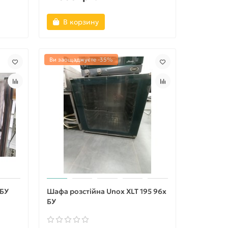
В корзину
Ви заощаджуєте -35%
 БУ
Шафа розстійна Unox XLT 195 96х
БУ