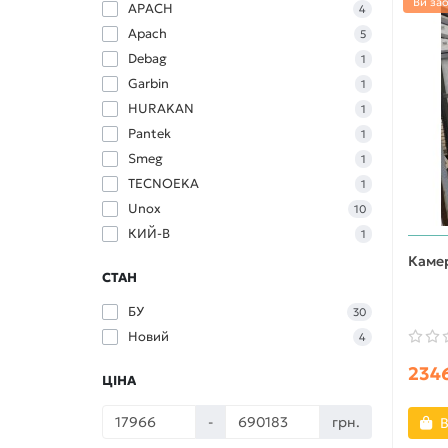
Ви за
APACH
4
Apach
5
Debag
1
Garbin
1
HURAKAN
1
Pantek
1
Smeg
1
TECNOEKA
1
Unox
10
КИЙ-В
1
Камер
СТАН
БУ
30
Новий
4
2346
ЦІНА
-
грн.
В