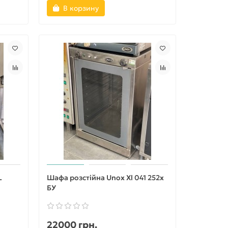
В корзину
L
Шафа розстійна Unox Xl 041 252х
БУ
22000 грн.