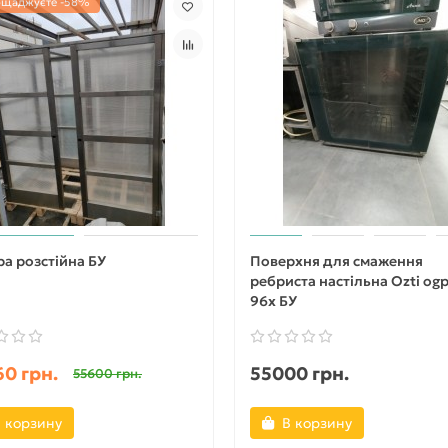
ощаджуєте -58%
а розстійна БУ
Поверхня для смаження
ребриста настільна Оzti og
96х БУ
0 грн.
55000 грн.
55600 грн.
 корзину
В корзину