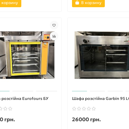
 корзину
В корзину
розстійна Eurofours БУ
Шафа розстійна Garbin 95 L
0 грн.
26000 грн.