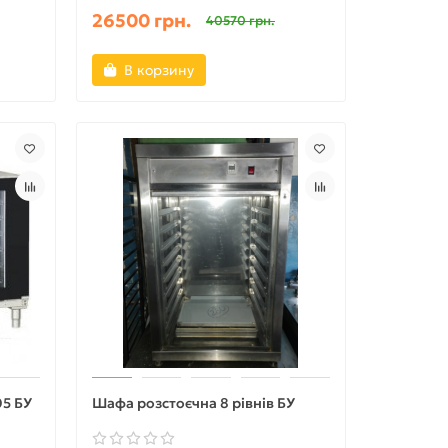
26500 грн.
40570 грн.
В корзину
05 БУ
Шафа розстоєчна 8 рівнів БУ