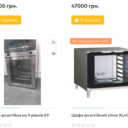
0 грн.
47000 грн.
 корзину
В корзину
Ви заощаджуєте -44%
розстійна на 9 рівнів БУ
Шафа розстійний Unox XL4