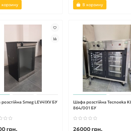
 корзину
В корзину
розстійна Smeg LEV41XV БУ
Шафа розстійна Tecnoeka K
864/001 БУ
0 грн.
26000 грн.