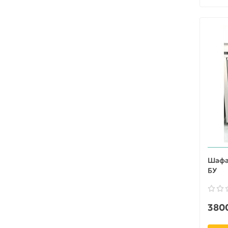
Шафа 
БУ
3800