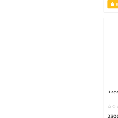
В
Шафа 
2300