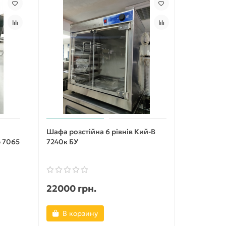
Шафа розстійна 6 рівнів Кий-В
p 7065
7240к БУ
22000 грн.
В корзину