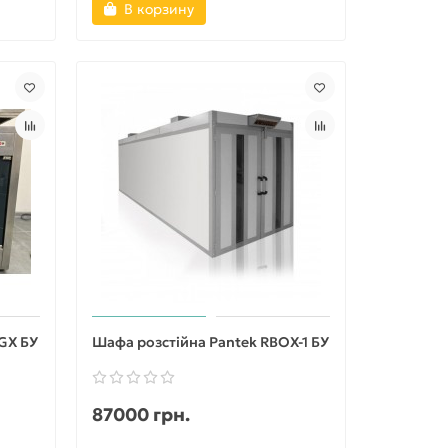
В корзину
GX БУ
Шафа розстійна Pantek RBOX-1 БУ
87000 грн.