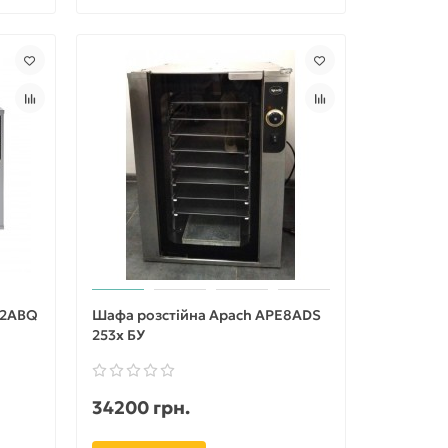
12ABQ
Шафа розстійна Apach APE8ADS
253х БУ
34200 грн.