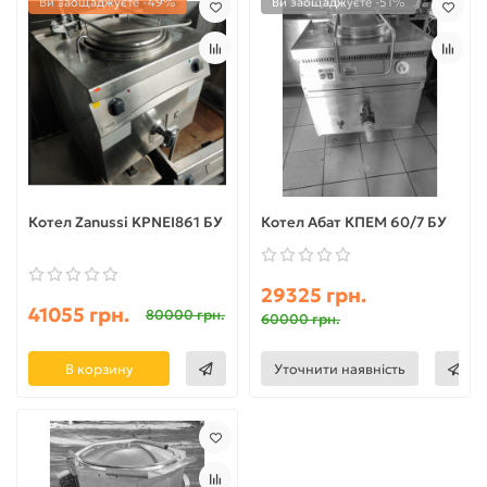
Ви заощаджуєте -49%
Ви заощаджуєте -51%
Котел Zanussi KPNEI861 БУ
Котел Абат КПЕМ 60/7 БУ
29325 грн.
41055 грн.
80000 грн.
60000 грн.
В корзину
Уточнити наявність