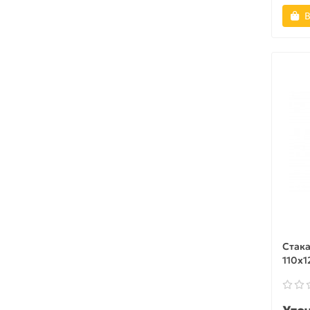
В
Стака
110x1