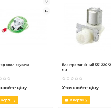
ор ополіскувача
Електромагнітний 351 220/2
мм
чнюйте ціну
Уточнюйте ціну
 корзину
В корзину