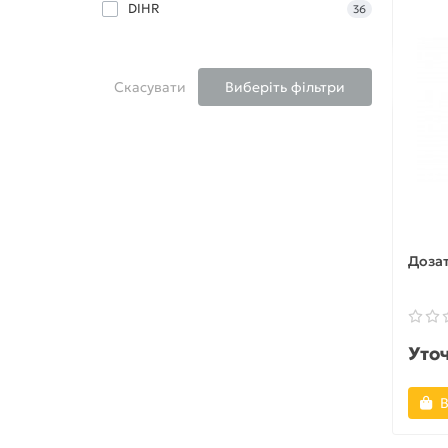
DIHR
36
Скасувати
Виберіть фільтри
Дозат
Уто
В