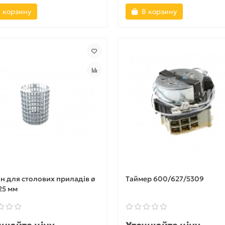
 корзину
В корзину
н для столових приладів ø
Таймер 600/627/5309
25 мм