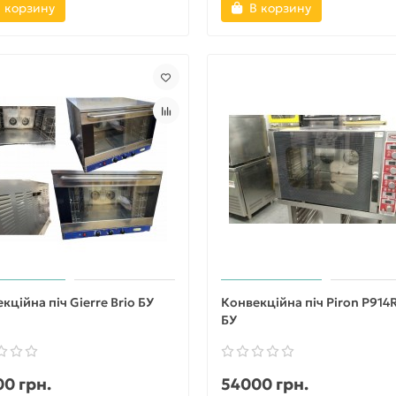
 корзину
В корзину
кційна піч Gierre Brio БУ
Конвекційна піч Piron P914
БУ
0 грн.
54000 грн.