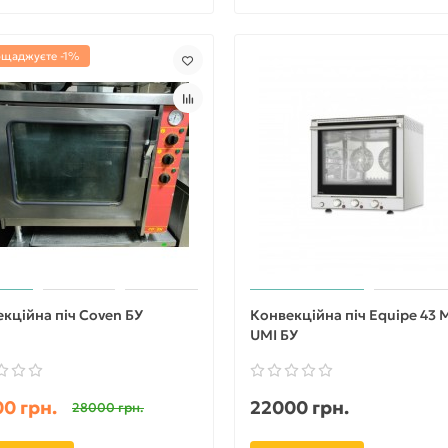
ощаджуєте -1%
кційна піч Coven БУ
Конвекційна піч Equipe 43 
UMI БУ
0 грн.
22000 грн.
28000 грн.