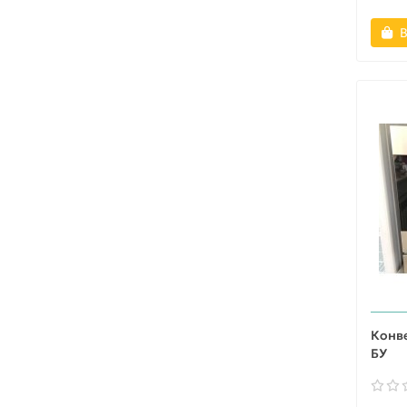
В
Конв
БУ