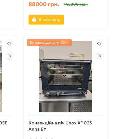
88000 грн.
145000 грн.
В корзину
Ви заощаджуєте -35%
805E
Конвекційна піч Unox XF 023
Anna БУ