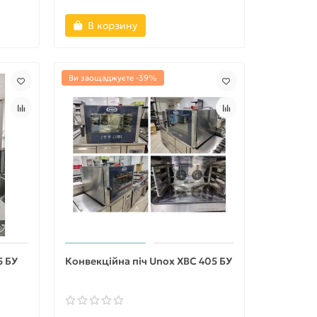
В корзину
Ви заощаджуєте -39%
5 БУ
Конвекційна піч Unox XBC 405 БУ