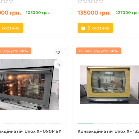
00 грн.
135000 грн.
105000 грн.
227000 грн
 корзину
В корзину
ощаджуєте -58%
Ви заощаджуєте -36%
кційна піч Unox XF 090P БУ
Конвекційна піч Unox XF 13