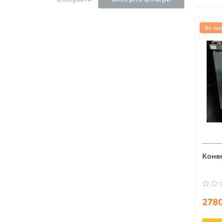
Ви за
Конве
2780