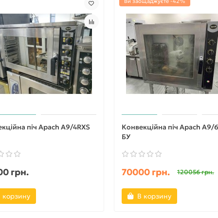
Ви заощаджуєте -42%
кційна піч Apach A9/4RXS
Конвекційна піч Apach A9/
БУ
0 грн.
70000 грн.
120056 грн.
 корзину
В корзину