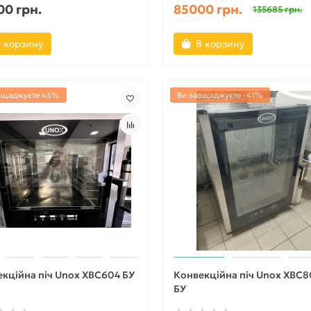
0 грн.
85000 грн.
135685 грн.
 корзину
В корзину
ощаджуєте 43%
Ви заощаджуєте -41%
кційна піч Unox XBC604 БУ
Конвекційна піч Unox XBC
БУ