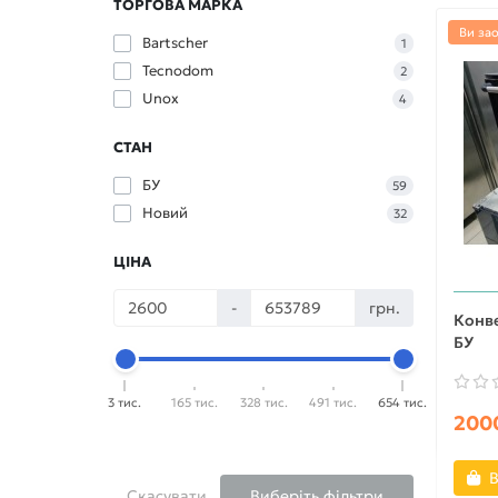
ТОРГОВА МАРКА
Ви за
Bartscher
1
Tecnodom
2
Unox
4
СТАН
БУ
59
Новий
32
ЦІНА
-
грн.
Конве
БУ
3 тис.
165 тис.
328 тис.
491 тис.
654 тис.
2000
В
Скасувати
Виберіть фільтри