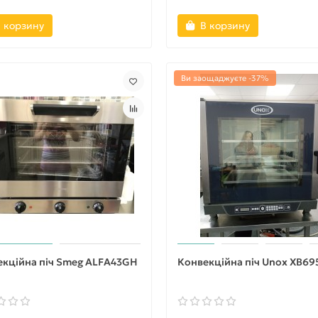
 корзину
В корзину
Ви заощаджуєте -37%
екційна піч Smeg ALFA43GH
Конвекційна піч Unox XB69