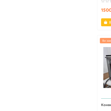
1500
В
Ви за
Конве