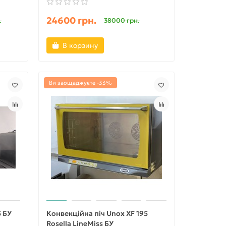
24600 грн.
.
38000 грн.
В корзину
Ви заощаджуєте -33%
5 БУ
Конвекційна піч Unox XF 195
Rosella LineMiss БУ