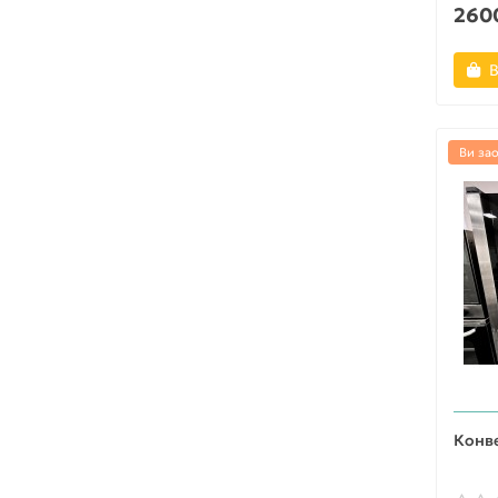
2600
В
Ви за
Конве