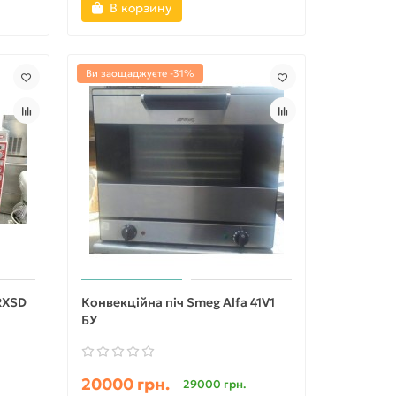
В корзину
Ви заощаджуєте -31%
RXSD
Конвекційна піч Smeg Alfa 41V1
БУ
20000 грн.
29000 грн.