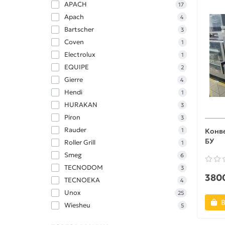
APACH
17
Apach
4
Bartscher
3
Coven
1
Electrolux
1
EQUIPE
2
Gierre
4
Hendi
1
HURAKAN
3
Piron
3
Rauder
1
Конве
БУ
Roller Grill
1
Smeg
6
TECNODOM
3
3800
TECNOEKA
4
Unox
25
В
Wiesheu
5