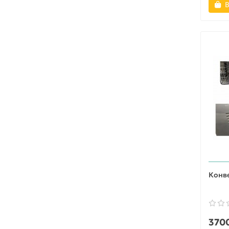
В
Конве
3700