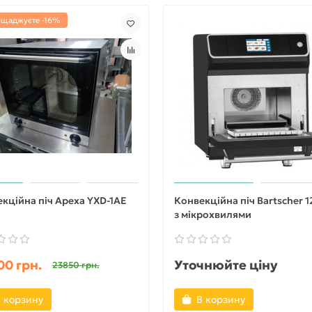
ощаджуєте -16%
кційна піч Apexa YXD-1AE
Конвекційна піч Bartscher 
з мікрохвилями
0 грн.
Уточнюйте ціну
23850 грн.
 корзину
В корзину