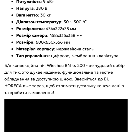
Потужність
: 9 кВт
Напруга
: 380 В
Вага нетто
: 30 кг
Діапазон температур
: 50 ~ 300 ℃
Розмір лотка
: 434x322x35 мм
Розмір камери
: 458x335x338 мм
Розміри
: 600x650x556 мм
Матеріал корпусу
: нержавіюча сталь
Тип управління
: цифрове, мембранна клавіатура
Б/в конвекційна піч Wiesheu B4l ts 200 - це чудовий вибір
для тих, хто шукає надійне, функціональне та містке
обладнання за доступною ціною. Зверніться до BU
HORECA вже зараз, щоб отримати детальну консультацію
та зробити замовлення!