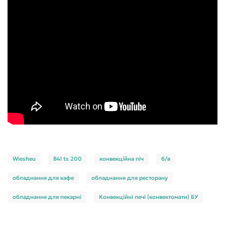
Wiesheu
B4l ts 200
конвекційна піч
б/в
обладнання для кафе
обладнання для ресторану
обладнання для пекарні
Конвекційні печі (конвектомати) БУ