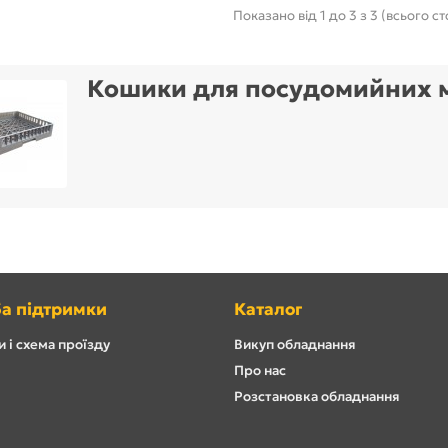
Показано від 1 до 3 з 3 (всього ст
Кошики для посудомийних
а підтримки
Каталог
 і схема проїзду
Викуп обладнання
Про нас
Розстановка обладнання