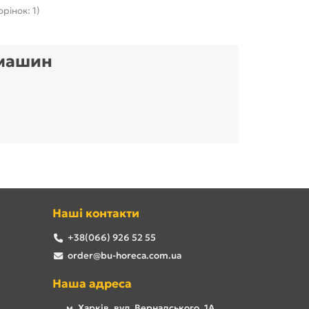
орінок: 1)
 машин
Наші контакти
+38(066) 926 52 55
order@bu-horeca.com.ua
Наша адреса
м. Харків, вул. Вернадського, 1А