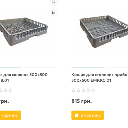
к для склянок 500х500
Кошик для столових прибо
B.01
500х500 EMP.KC.01
грн.
815 грн.
 корзину
В корзину