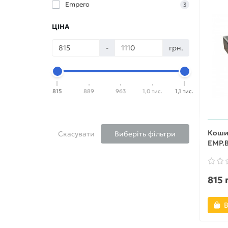
Empero
3
ЦІНА
-
грн.
815
889
963
1,0 тис.
1,1 тис.
Коши
Скасувати
Виберіть фільтри
EMP.B
815 
В