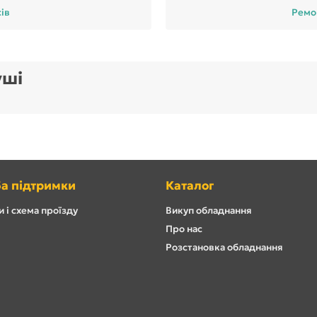
сів
Ремон
уші
а підтримки
Каталог
 і схема проїзду
Викуп обладнання
Про нас
Розстановка обладнання