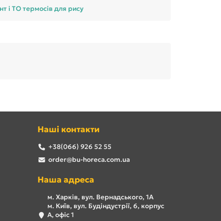
т і ТО термосів для рису
Наші контакти
+38(066) 926 52 55
order@bu-horeca.com.ua
Наша адреса
м. Харків, вул. Вернадського, 1А
м. Київ, вул. Будіндустрії, 6, корпус
А, офіс 1