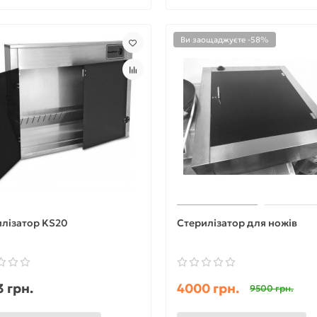
Ви заощаджуєте -58%
лізатор KS20
Стерилізатор для ножів
 грн.
4000 грн.
9500 грн.