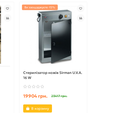
Ви заощаджуєте -15%
Стерилізатор ножів Sirman U.V.A.
16 W
19904 грн.
23417 грн.
В корзину