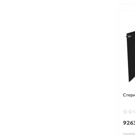
Стери
9263