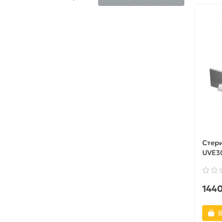
Стери
UVE3
1440
В