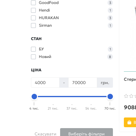
GoodFood
3
Hendi
1
HURAKAN
3
Sirman
1
СТАН
БУ
1
Новий
8
ЦІНА
Стери
-
грн.
9088
4 тис.
21 тис.
37 тис.
54 тис.
70 тис.
В
Скасувати
Виберіть фільтри