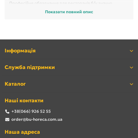
Професійне обладнання для ресторанів б/у значно
спрощує технологічний процес і робить приготування
Показати повний опис
страв швидким і простим заняттям. Коли стає питання про
те, як зберегти свіжість і первозданність готової продукції,
на допомогу приходить спеціальне обладнання - теплові
вітрини б/в.
Інформація
Служба підтримки
Каталог
Наші контакти
+38(066) 926 52 55
order@bu-horeca.com.ua
Наша адреса