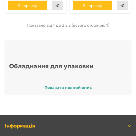
В корзину
В корзину
Показано від 1 до 2 з 2 (всього сторінок: 1)
Обладнання для упаковки
Показати повний опис
Пакувальне обладнання б/в використовується на
підприємствах громадського харчування, різних
виробництвах, у магазинах для пакування харчових
продуктів. Завдяки вакуумній упаковці продукти не
втрачають своїх смакових якостей і можуть зберігатися
протягом тривалого часу. До пакувального обладнання
належать: вакуумні пакувальники б/в (камерні,
Інформація
безкамерні), гарячі пакувальні столи б/в.