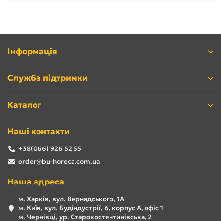
Як правило, нейтральне обладнання виготовляється за
індивідуальним замовленням, однак компанія «Б/У
HoReCa» пропонує широкий вибір нейтрального
обладнання, що було у вжитку.
Інформація
Служба підтримки
Каталог
Наші контакти
+38(066) 926 52 55
order@bu-horeca.com.ua
Нейтральне обладнання б/у з
Наша адреса
нержавіючої сталі: яке буває
м. Харків, вул. Вернадського, 1А
м. Київ, вул. Будіндустрії, 6, корпус А, офіс 1
м. Чернівці, ур. Старокостянтинівська, 2
Детально підійти до вибору нейтрального обладнання