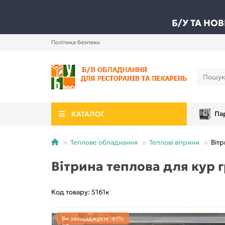
Б/У ТА НО
Політика безпеки
КАТАЛОГ
Па
Теплове обладнання
Теплові вітрини
Вітр
Вітрина теплова для кур 
Код товару: 5161к
Ви заощаджуєте -61%