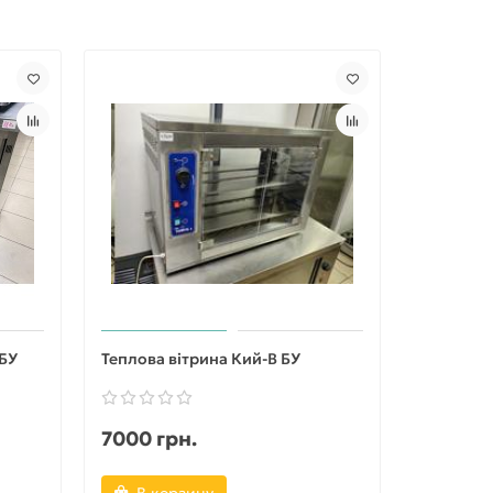
 БУ
Теплова вітрина Кий-В БУ
Тепловий
7000 грн.
16000 