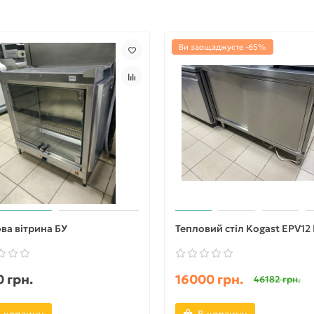
Ви заощаджуєте -65%
ва вітрина БУ
Тепловий стіл Kogast EPV12
 грн.
16000 грн.
46182 грн.