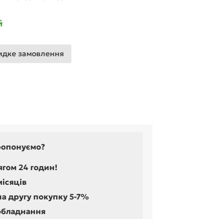
й
дке замовлення
ропонуємо?
ягом 24 годин!
місяців
на другу покупку 5-7%
обладнання