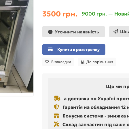
3500 грн.
9000 грн. — Нови
Шви
Уточнити наявність
Купити в розстрочку
В закладки
До порівняння
Що ми п
а доставка по Україні прот
Гарантія на обладнання 12 
Бонусна система - знижка 
Склад запчастин під ваше 