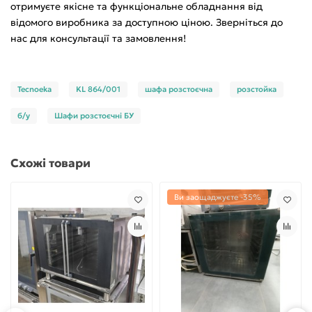
отримуєте якісне та функціональне обладнання від
відомого виробника за доступною ціною. Зверніться до
нас для консультації та замовлення!
Tecnoeka
KL 864/001
шафа розстоєчна
розстойка
б/у
Шафи розстоєчні БУ
Схожі товари
Ви заощаджуєте -35%