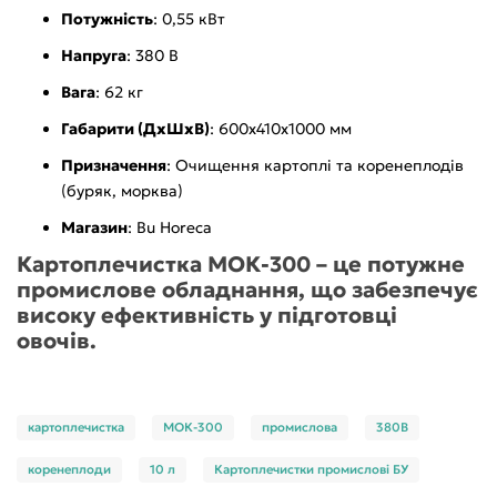
Потужність
: 0,55 кВт
Напруга
: 380 В
Вага
: 62 кг
Габарити (ДхШхВ)
: 600х410х1000 мм
Призначення
: Очищення картоплі та коренеплодів
(буряк, морква)
Магазин
: Bu Horeca
Картоплечистка МОК-300 – це потужне
промислове обладнання, що забезпечує
високу ефективність у підготовці
овочів.
картоплечистка
МОК-300
промислова
380В
коренеплоди
10 л
Картоплечистки промислові БУ