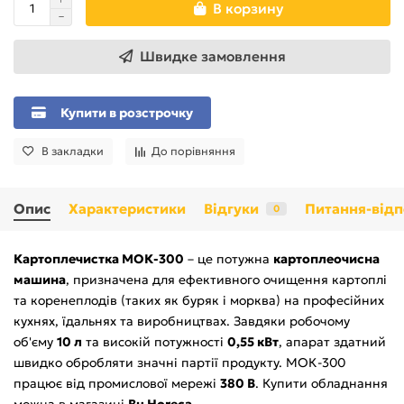
В корзину
Швидке замовлення
Купити в розстрочку
В закладки
До порівняння
Опис
Характеристики
Відгуки
Питання-відп
0
Картоплечистка МОК-300
– це потужна
картоплеочисна
машина
, призначена для ефективного очищення картоплі
та коренеплодів (таких як буряк і морква) на професійних
кухнях, їдальнях та виробництвах. Завдяки робочому
об'єму
10 л
та високій потужності
0,55 кВт
, апарат здатний
швидко обробляти значні партії продукту. МОК-300
працює від промислової мережі
380 В
. Купити обладнання
можна в магазині
Bu Horeca
.