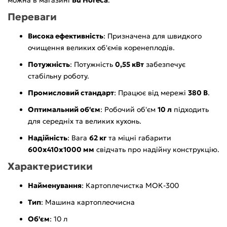
Переваги
Висока ефективність
: Призначена для швидкого
очищення великих об'ємів коренеплодів.
Потужність
: Потужність
0,55 кВт
забезпечує
стабільну роботу.
Промисловий стандарт
: Працює від мережі
380 В
.
Оптимальний об'єм
: Робочий об'єм
10 л
підходить
для середніх та великих кухонь.
Надійність
: Вага
62 кг
та міцні габарити
600х410х1000 мм
свідчать про надійну конструкцію.
Характеристики
Найменування
: Картоплечистка МОК-300
Тип
: Машина картоплеочисна
Об'єм
: 10 л