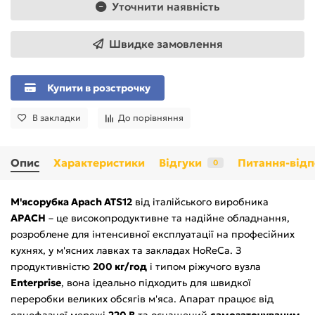
Уточнити наявність
Швидке замовлення
Купити в розстрочку
В закладки
До порівняння
Опис
Характеристики
Відгуки
Питання-відп
0
М'ясорубка Apach ATS12
від італійського виробника
APACH
– це високопродуктивне та надійне обладнання,
розроблене для інтенсивної експлуатації на професійних
кухнях, у м'ясних лавках та закладах HoReCa. З
продуктивністю
200 кг/год
і типом ріжучого вузла
Enterprise
, вона ідеально підходить для швидкої
переробки великих обсягів м'яса. Апарат працює від
однофазної мережі
220 В
та оснащений
самозаточуваним