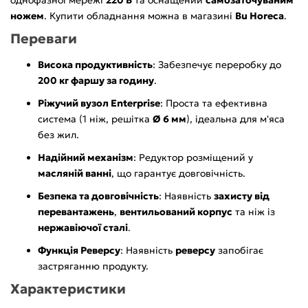
ножем
. Купити обладнання можна в магазині
Bu Horeca
.
Переваги
Висока продуктивність
: Забезпечує переробку до
200 кг фаршу за годину
.
Ріжучий вузол Enterprise
: Проста та ефективна
система (1 ніж, решітка
Ø 6 мм
), ідеальна для м'яса
без жил.
Надійний механізм
: Редуктор розміщений у
масляній ванні
, що гарантує довговічність.
Безпека та довговічність
: Наявність
захисту від
перевантажень
,
вентильований корпус
та ніж із
нержавіючої сталі
.
Функція Реверсу
: Наявність
реверсу
запобігає
застряганню продукту.
Характеристики