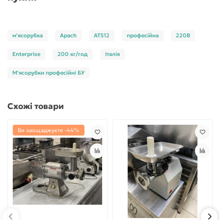
м'ясорубка
Apach
ATS12
професійна
220В
Enterprise
200 кг/год
Італія
М'ясорубки професійні БУ
Схожі товари
Ви заощаджуєте -44%