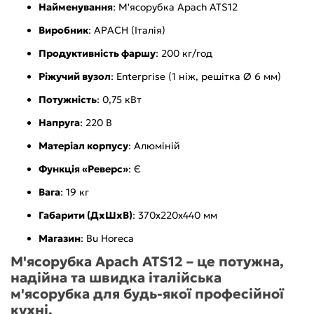
Найменування
: М'ясорубка Apach ATS12
Виробник
: APACH (Італія)
Продуктивність фаршу
: 200 кг/год
Ріжучий вузол
: Enterprise (1 ніж, решітка Ø 6 мм)
Потужність
: 0,75 кВт
Напруга
: 220 В
Матеріал корпусу
: Алюміній
Функція «Реверс»
: Є
Вага
: 19 кг
Габарити (ДхШхВ)
: 370х220х440 мм
Магазин
: Bu Horeca
М'ясорубка Apach ATS12 – це потужна,
надійна та швидка італійська
м'ясорубка для будь-якої професійної
кухні.