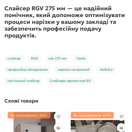
Слайсер RGV 275 мм — це надійний
помічник, який допоможе оптимізувати
процеси нарізки у вашому закладі та
забезпечить професійну подачу
продуктів.
слайсер
RGV
ніж 275 мм
Італія
професійне обладнання
нарізка гастрономії
HoReCa
настільний слайсер
Слайсери промислові БУ
Схожі товари
Ви заощаджуєте -66%
Ви заощаджуєте -44%