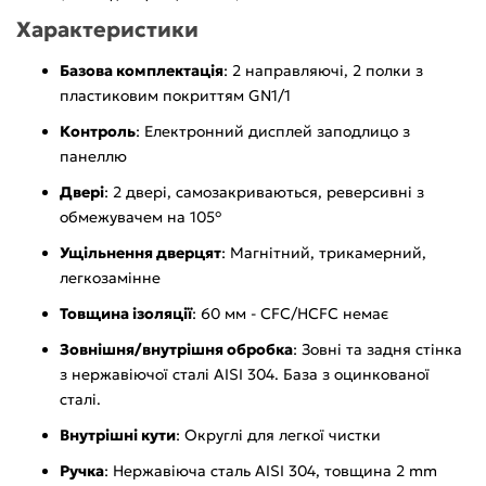
Характеристики
Базова комплектація
: 2 направляючі, 2 полки з
пластиковим покриттям GN1/1
Контроль
: Електронний дисплей заподлицо з
панеллю
Двері
: 2 двері, самозакриваються, реверсивні з
обмежувачем на 105°
Ущільнення дверцят
: Магнітний, трикамерний,
легкозамінне
Товщина ізоляції
: 60 мм - CFC/HCFC немає
Зовнішня/внутрішня обробка
: Зовні та задня стінка
з нержавіючої сталі AISI 304. База з оцинкованої
сталі.
Внутрішні кути
: Округлі для легкої чистки
Ручка
: Нержавіюча сталь AISI 304, товщина 2 mm