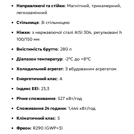
Направляючі та стійки
: Магнітний, трикамерний,
легкозамінний
Стільниця
: Зі стільницею
Ніжки
: з нержавіючої сталі AISI 304, регульовані h
100/150 мм
Вмістимість брутто
: 280 л
Діапазон температур
: -2°C до +8°C
Холодильний агрегат
: З вбудованим агрегатом
Енергетичний клас
: A
Індекс EEI
: 23,3
Річне споживання
: 527 кВт/год
Споживання 24 години
: 1,444 кВт/год
Кліматичний клас
: 5
Фреон
: R290 (GWP=3)