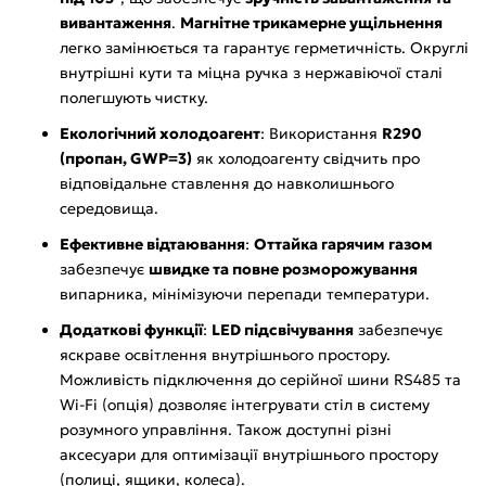
вивантаження
.
Магнітне трикамерне ущільнення
легко замінюється та гарантує герметичність. Округлі
внутрішні кути та міцна ручка з нержавіючої сталі
полегшують чистку.
Екологічний холодоагент
: Використання
R290
(пропан, GWP=3)
як холодоагенту свідчить про
відповідальне ставлення до навколишнього
середовища.
Ефективне відтаювання
:
Оттайка гарячим газом
забезпечує
швидке та повне розморожування
випарника, мінімізуючи перепади температури.
Додаткові функції
:
LED підсвічування
забезпечує
яскраве освітлення внутрішнього простору.
Можливість підключення до серійної шини RS485 та
Wi-Fi (опція) дозволяє інтегрувати стіл в систему
розумного управління. Також доступні різні
аксесуари для оптимізації внутрішнього простору
(полиці, ящики, колеса).