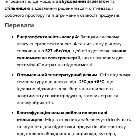
інгредієнтів. Ця модель з
вбудованим агрегатом
та
стільницею
є ідеальним рішенням для оптимізації
робочого простору та підтримання свіжості продуктів.
Переваги
Енергоефективність класу A
: Завдяки високому
класу енергоефективності
A
та низькому річному
споживанню
527 кВт/год
, цей стіл дозволяє
значно
економити на електроенергії
, що є важливим для
оптимізації витрат на підприємстві.
Оптимальний температурний режим
: Стіл підтримує
температуру в діапазоні від
-2°C до +8°C
, що
ідеально підходить для зберігання широкого
асортименту свіжих продуктів, готових страв та
напівфабрикатів.
Багатофункціональна робоча поверхня зі
стільницею
: Міцна стільниця забезпечує гігієнічність
та зручність для підготовки продуктів або монтажу
додаткового обладнання (наприклад, куттера,