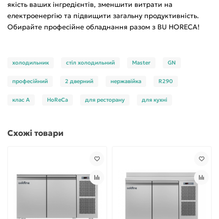
якість ваших інгредієнтів, зменшити витрати на
електроенергію та підвищити загальну продуктивність.
Обирайте професійне обладнання разом з BU HORECA!
холодильник
стіл холодильний
Master
GN
професійний
2 дверний
нержавійка
R290
клас A
HoReCa
для ресторану
для кухні
Схожі товари