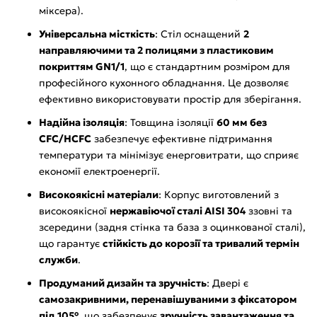
міксера).
Універсальна місткість
: Стіл оснащений
2
направляючими та 2 полицями з пластиковим
покриттям GN1/1
, що є стандартним розміром для
професійного кухонного обладнання. Це дозволяє
ефективно використовувати простір для зберігання.
Надійна ізоляція
: Товщина ізоляції
60 мм без
CFC/HCFC
забезпечує ефективне підтримання
температури та мінімізує енерговитрати, що сприяє
економії електроенергії.
Високоякісні матеріали
: Корпус виготовлений з
високоякісної
нержавіючої сталі AISI 304
ззовні та
зсередини (задня стінка та база з оцинкованої сталі),
що гарантує
стійкість до корозії та тривалий термін
служби
.
Продуманий дизайн та зручність
: Двері є
самозакривними, перенавішуваними з фіксатором
під 105°
, що забезпечує
зручність завантаження та