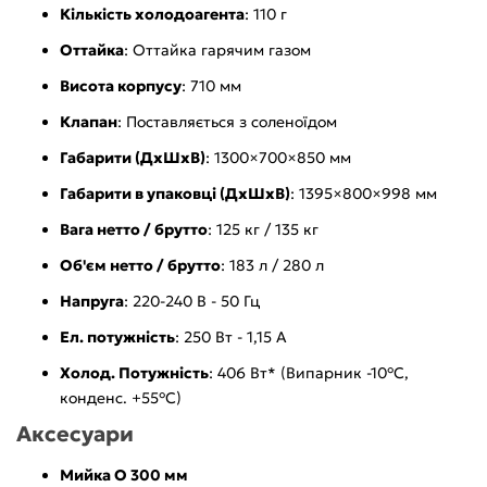
Кількість холодоагента
: 110 г
Оттайка
: Оттайка гарячим газом
Висота корпусу
: 710 мм
Клапан
: Поставляється з соленоїдом
Габарити (ДхШхВ)
: 1300×700×850 мм
Габарити в упаковці (ДхШхВ)
: 1395×800×998 мм
Вага нетто / брутто
: 125 кг / 135 кг
Об'єм нетто / брутто
: 183 л / 280 л
Напруга
: 220-240 В - 50 Гц
Ел. потужність
: 250 Вт - 1,15 А
Холод. Потужність
: 406 Вт* (Випарник -10°C,
конденс. +55°C)
Аксесуари
Мийка O 300 мм