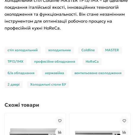
Холодильний стіл Coldline MASTER TP13/1MХ – це ідеальне
поєднання італійської якості, інноваційних технологій
охолодження та функціональності. Він стане незамінним
інструментом для оптимізації робочого процесу на
професійній кухні HoReCa.
стіл холодильний
холодильник
Coldline
MASTER
TP13/1MХ
професійне обладнання
HoReCa
б/в обладнання
нержавійка
вентильоване охолодження
2 двері
Холодильні столи БУ
Схожі товари