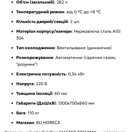
Об'єм (загальний)
: 282 л
Температурний режим
: від 0 °C до +8 °C
Кількість дверей/секцій
: 2 шт.
Матеріал корпусу/камери
: Нержавіюча сталь AISI
304
Тип охолодження
: Вентильоване (динамічне)
Розморожування
: Автоматичне (гарячим газом,
"розумне")
Електрична потужність
: 0,54 кВт
Напруга
: 220 В
Товщина ізоляції
: 60 мм
Габарити (ДхШхВ)
: 1300x700х860 мм
Вага
: 110 кг
Магазин
: BU HORECA