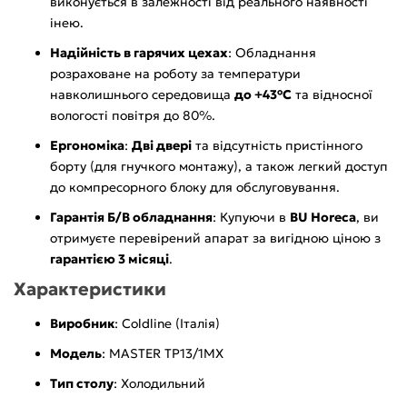
виконується в залежності від реального наявності
інею.
Надійність в гарячих цехах
: Обладнання
розраховане на роботу за температури
навколишнього середовища
до +43°С
та відносної
вологості повітря до 80%.
Ергономіка
:
Дві двері
та відсутність пристінного
борту (для гнучкого монтажу), а також легкий доступ
до компресорного блоку для обслуговування.
Гарантія Б/В обладнання
: Купуючи в
BU Horeca
, ви
отримуєте перевірений апарат за вигідною ціною з
гарантією 3 місяці
.
Характеристики
Виробник
: Coldline (Італія)
Модель
: MASTER TP13/1MХ
Тип столу
: Холодильний