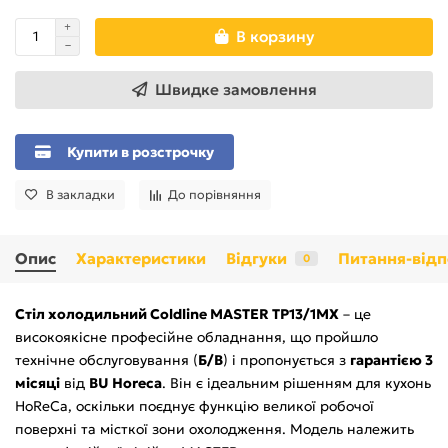
В корзину
Швидке замовлення
Купити в розстрочку
В закладки
До порівняння
Опис
Характеристики
Відгуки
Питання-відп
0
Стіл холодильний Coldline MASTER TP13/1MХ
– це
високоякісне професійне обладнання, що пройшло
технічне обслуговування (
Б/В
) і пропонується з
гарантією 3
місяці
від
BU Horeca
. Він є ідеальним рішенням для кухонь
HoReCa, оскільки поєднує функцію великої робочої
поверхні та місткої зони охолодження. Модель належить