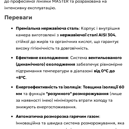
до професійної лінійки MASTER та розрахована на
інтенсивну експлуатацію.
Переваги
Преміальна нержавіюча сталь
: Корпус і внутрішня
камера виготовлені з
нержавіючої сталі AISI 304
,
стійкої до жирів та органічних кислот, що гарантує
високу гігієнічність та довговічність.
Ефективне охолодження
: Система
вентильованого
(динамічного) охолодження
забезпечує рівномірне
підтримання температури в діапазоні
від 0°C до
+8°C
.
Енергоефективність та ізоляція
:
Товщина ізоляції 60
мм
та функція
"розумного" розморожування
(лише
за наявності інею) мінімізують втрати холоду та
знижують енергоспоживання.
Автоматична розморозка гарячим газом
:
Інноваційна та швидка система розморожування, яка