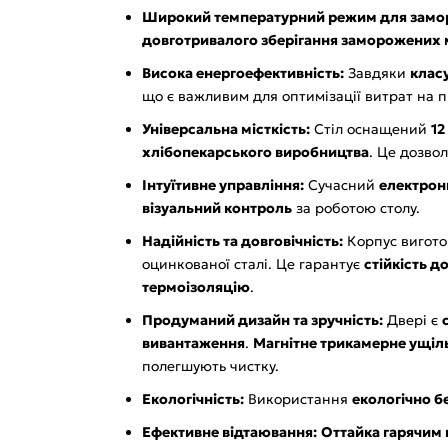
Широкий температурний режим для замо
довготривалого зберігання заморожених м
Висока енергоефективність:
Завдяки
клас
що є важливим для оптимізації витрат на п
Універсальна місткість:
Стіл оснащений
12
хлібопекарського виробництва
. Це дозво
Інтуїтивне управління:
Сучасний
електрон
візуальний контроль
за роботою столу.
Надійність та довговічність:
Корпус вигот
оцинкованої сталі. Це гарантує
стійкість д
термоізоляцію
.
Продуманий дизайн та зручність:
Двері є
вивантаження
.
Магнітне трикамерне ущіл
полегшують чистку.
Екологічність:
Використання
екологічно б
Ефективне відтаювання:
Оттайка гарячим 