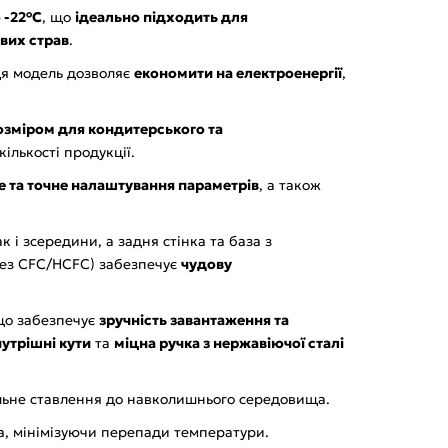
 -22°C
, що
ідеально підходить для
вих страв
.
ця модель дозволяє
економити на електроенергії
,
зміром для кондитерського та
ількості продукції.
е та точне налаштування параметрів
, а також
ак і зсередини, а задня стінка та база з
ез CFC/HCFC) забезпечує
чудову
що забезпечує
зручність завантаження та
нутрішні кути
та
міцна ручка з нержавіючої сталі
льне ставлення до навколишнього середовища.
, мінімізуючи перепади температури.