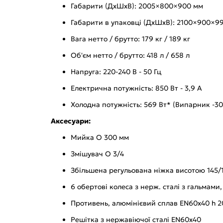
Габарити (ДхШхВ): 2005×800×900 мм
Габарити в упаковці (ДхШхВ): 2100×900×9
Вага нетто / брутто: 179 кг / 189 кг
Об'єм нетто / брутто: 418 л / 658 л
Напруга: 220-240 В - 50 Гц
Електрична потужність: 850 Вт - 3,9 А
Холодна потужність: 569 Вт* (Випарник -30
Аксесуари:
Мийка O 300 мм
Змішувач O 3/4
Збільшена регульована ніжка висотою 145/
6 обертові колеса з нерж. сталі з гальмами,
Противень, алюмінієвий сплав EN60x40 h 2
Решітка з нержавіючої сталі EN60х40