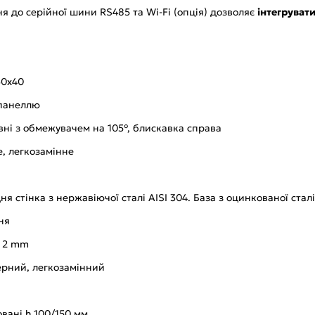
 до серійної шини RS485 та Wi-Fi (опція) дозволяє
інтегруват
60x40
 панеллю
вні з обмежувачем на 105°, блискавка справа
, легкозамінне
я стінка з нержавіючої сталі AISI 304. База з оцинкованої сталі
ня
а 2 mm
ерний, легкозамінний
овані h 100/150 мм