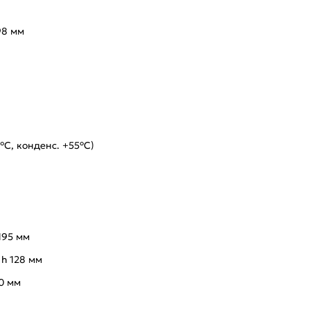
98 мм
°C, конденс. +55°C)
195 мм
 h 128 мм
0 мм