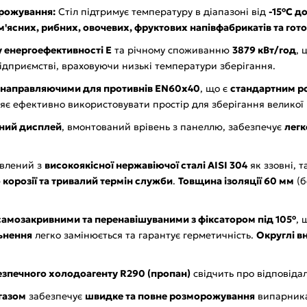
рожування:
Стіл підтримує температуру в діапазоні від
-15°C до
'ясних, рибних, овочевих, фруктових напівфабрикатів та гото
у енергоефективності E
та річному споживанню
3879 кВт/год
, 
ідприємстві, враховуючи низькі температури зберігання.
 направляючими для противнів EN60x40
, що є
стандартним ро
ляє ефективно використовувати простір для зберігання великої к
ний дисплей
, вмонтований врівень з панеллю, забезпечує
легк
овлений з
високоякісної нержавіючої сталі AISI 304
як ззовні, т
о корозії та тривалий термін служби
.
Товщина ізоляції 60 мм
(б
самозакривними та перенавішуваними з фіксатором під 105°
, 
ьнення
легко замінюється та гарантує герметичність.
Округлі в
езпечного холодоагенту R290 (пропан)
свідчить про відповіда
газом
забезпечує
швидке та повне розморожування
випарника