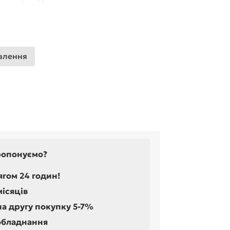
влення
ропонуємо?
ягом 24 годин!
місяців
на другу покупку 5-7%
обладнання