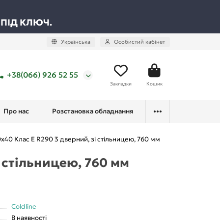
 ПІД КЛЮЧ.
Українська
Особистий кабінет
+38(066) 926 52 55
Закладки
Кошик
Про нас
Розстановка обладнання
x40 Клас E R290 3 дверний, зі стільницею, 760 мм
 стільницею, 760 мм
Coldline
В наявності