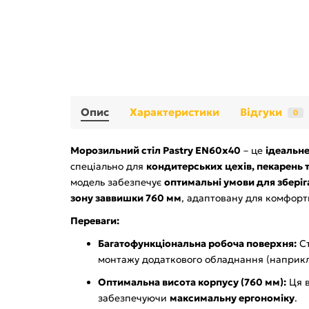
Опис
Характеристики
Відгуки
0
Морозильний стіл Pastry EN60x40
– це
ідеальн
спеціально для
кондитерських цехів, пекарень 
модель забезпечує
оптимальні умови для зберіга
зону заввишки 760 мм
, адаптовану для комфорт
Переваги:
Багатофункціональна робоча поверхня:
Ст
монтажу додаткового обладнання (наприклад
Оптимальна висота корпусу (760 мм):
Ця в
забезпечуючи
максимальну ергономіку
.