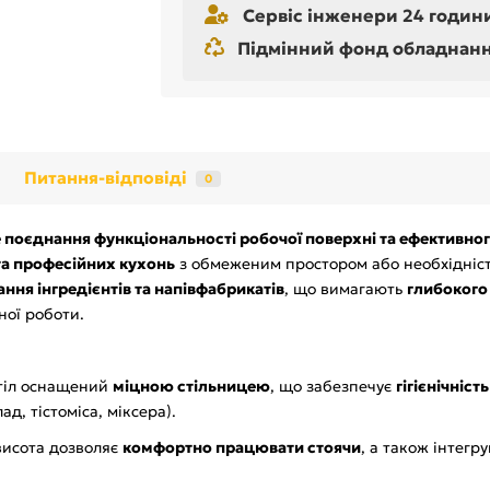
Сервіс інженери 24 години
Підмінний фонд обладнання 
Питання-відповіді
0
е поєднання функціональності робочої поверхні та ефективн
та професійних кухонь
з обмеженим простором або необхідніст
ння інгредієнтів та напівфабрикатів
, що вимагають
глибокого
ної роботи.
іл оснащений
міцною стільницею
, що забезпечує
гігієнічніст
, тістоміса, міксера).
исота дозволяє
комфортно працювати стоячи
, а також інтегру