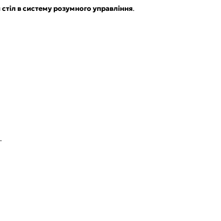
и стіл в систему розумного управління
.
.