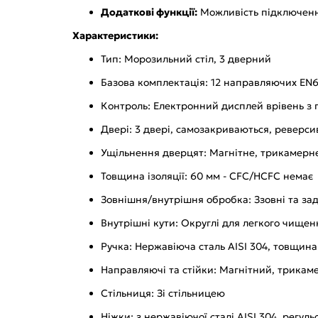
Додаткові функції:
Можливість підключення
Характеристики:
Тип: Морозильний стіл, 3 дверний
Базова комплектація: 12 направляючих EN
Контроль: Електронний дисплей врівень з
Двері: 3 двері, самозакриваються, реверси
Ущільнення дверцят: Магнітне, трикамерне
Товщина ізоляції: 60 мм - CFC/HCFC немає
Зовнішня/внутрішня обробка: Ззовні та задн
Внутрішні кути: Округлі для легкого чищен
Ручка: Нержавіюча сталь AISI 304, товщин
Направляючі та стійки: Магнітний, трикам
Стільниця: Зі стільницею
Ніжки: з нержавіючої сталі AISI 304, регуль