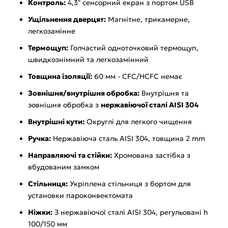
Контроль:
4,3" сенсорний екран з портом USB
Ущільнення дверцят:
Магнітне, трикамерне,
легкозамінне
Термощуп:
Голчастий одноточковий термощуп,
швидкознімний та легкозамінний
Товщина ізоляції:
60 мм - CFC/HCFC немає
Зовнішня/внутрішня обробка:
Внутрішня та
зовнішня обробка з
нержавіючої сталі AISI 304
Внутрішні кути:
Округлі для легкого чищення
Ручка:
Нержавіюча сталь AISI 304, товщина 2 mm
Направляючі та стійки:
Хромована застібка з
вбудованим замком
Стільниця:
Укріплена стільниця з бортом для
установки пароконвектомата
Ніжки:
З нержавіючої сталі AISI 304, регульовані h
100/150 мм