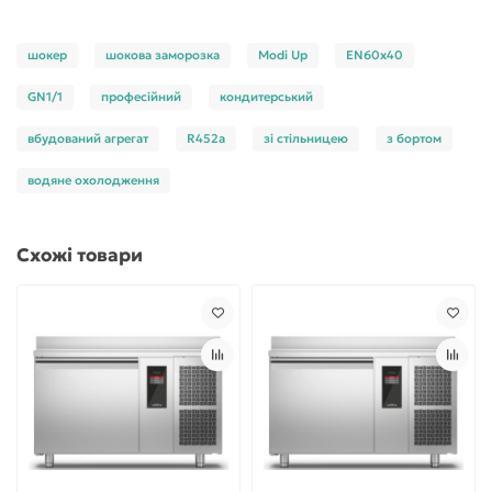
шокер
шокова заморозка
Modi Up
EN60x40
GN1/1
професійний
кондитерський
вбудований агрегат
R452a
зі стільницею
з бортом
водяне охолодження
Схожі товари