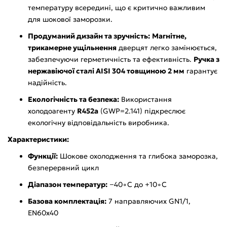
температуру всередині, що є критично важливим
для шокової заморозки.
Продуманий дизайн та зручність:
Магнітне,
трикамерне ущільнення
дверцят легко замінюється,
забезпечуючи герметичність та ефективність.
Ручка з
нержавіючої сталі AISI 304 товщиною 2 мм
гарантує
надійність.
Екологічність та безпека:
Використання
холодоагенту
R452a
(GWP=2.141) підкреслює
екологічну відповідальність виробника.
Характеристики:
Функції:
Шокове охолодження та глибока заморозка,
безперервний цикл
Діапазон температур:
−40∘C до +10∘C
Базова комплектація:
7 направляючих GN1/1,
EN60x40