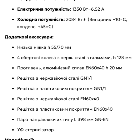
Електрична потужність:
1350 Вт−6,52 А
Холодна потужність:
2084 Вт∗ (Випарник −10∘C,
конденс. +45∘C)
Додаткові аксесуари:
Низька ніжка h 55/70 мм
4 обертові колеса з нерж. сталі з гальмами, h 128 мм
Противень, алюмінієвий сплав EN60x40 h 20 мм
Решітка з нержавіючої сталі GN1/1
Решітка з пластиковим покриттям GN1/1
Решітка з нержавіючої сталі EN60х40
Решітка з пластиковим покриттям EN60x40
Пара направляючих типу L 398 мм GN-EN
УФ-стерилізатор
Модифікації: