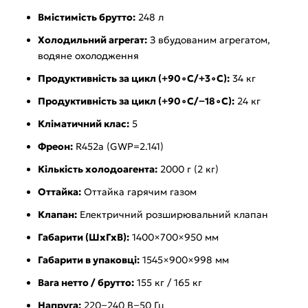
Вмістимість брутто:
248 л
Холодильний агрегат:
З вбудованим агрегатом,
водяне охолодження
Продуктивність за цикл (+90∘C/+3∘C):
34 кг
Продуктивність за цикл (+90∘C/−18∘C):
24 кг
Кліматичний клас:
5
Фреон:
R452a (GWP=2.141)
Кількість холодоагента:
2000 г (2 кг)
Оттайка:
Оттайка гарячим газом
Клапан:
Електричний розширювальний клапан
Габарити (ШхГхВ):
1400×700×950 мм
Габарити в упаковці:
1545×900×998 мм
Вага нетто / брутто:
155 кг / 165 кг
Напруга:
220−240 В−50 Гц