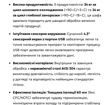
Висока продуктивність:
З продуктивністю
34 кг за
цикл шокового охолодження
(+90∘C/+3∘C) та
24 кг
за цикл глибокої заморозки
(+90∘C/−18∘C), ця шафа
ідеально підходить для швидкої обробки великих
партій продукції.
Інтуїтивне сенсорне керування:
Сучасний
4.3"
сенсорний екран з портом USB
забезпечує легке та
точне налаштування програм та моніторинг процесу.
USB-порт дозволяє легко оновлювати програмне
забезпечення та завантажувати дані.
Високоякісні матеріали:
Внутрішня та зовнішня
обробка з
нержавіючої сталі AISI 304
гарантує
виняткову довговічність, стійкість до корозії, легкість
у догляді та відповідність найвищим стандартам
гігієни.
Ефективна ізоляція:
Товщина ізоляції 60 мм
(без
CFC/HCFC) забезпечує чудову термоізоляцію,
мінімізуючи втрати холоду та підтримуючи стабільну