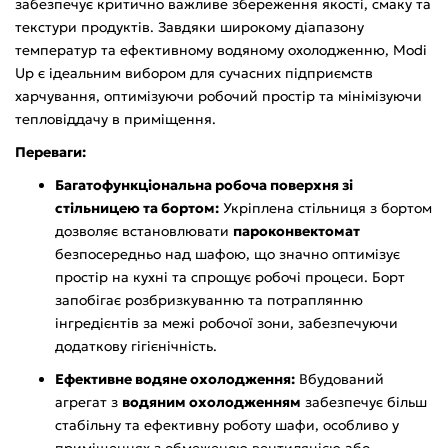
забезпечує критично важливе збереження якості, смаку та
текстури продуктів. Завдяки широкому діапазону
температур та ефективному водяному охолодженню, Modi
Up є ідеальним вибором для сучасних підприємств
харчування, оптимізуючи робочий простір та мінімізуючи
тепловіддачу в приміщення.
Переваги:
Багатофункціональна робоча поверхня зі
стільницею та бортом:
Укріплена стільниця з бортом
дозволяє встановлювати
пароконвектомат
безпосередньо над шафою, що значно оптимізує
простір на кухні та спрощує робочі процеси. Борт
запобігає розбризкуванню та потраплянню
інгредієнтів за межі робочої зони, забезпечуючи
додаткову гігієнічність.
Ефективне водяне охолодження:
Вбудований
агрегат з
водяним охолодженням
забезпечує більш
стабільну та ефективну роботу шафи, особливо у
приміщеннях з обмеженою вентиляцією або