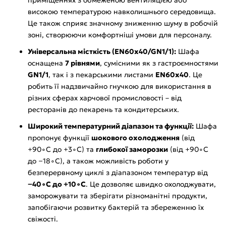
високою температурою навколишнього середовища.
Це також сприяє значному зниженню шуму в робочій
зоні, створюючи комфортніші умови для персоналу.
Універсальна місткість (EN60x40/GN1/1):
Шафа
оснащена
7 рівнями
, сумісними як з гастроємностями
GN1/1
, так і з пекарськими листами
EN60x40
. Це
робить її надзвичайно гнучкою для використання в
різних сферах харчової промисловості – від
ресторанів до пекарень та кондитерських.
Широкий температурний діапазон та функції:
Шафа
пропонує функції
шокового охолодження
(від
+90∘C до +3∘C) та
глибокої заморозки
(від +90∘C
до −18∘C), а також можливість роботи у
безперервному циклі з діапазоном температур від
−40∘C до +10∘C
. Це дозволяє швидко охолоджувати,
заморожувати та зберігати різноманітні продукти,
запобігаючи розвитку бактерій та збереженню їх
свіжості.