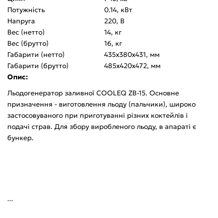
Потужність
0.14, кВт
Напруга
220, В
Bec (нетто)
14, кг
Bec (брутто)
16, кг
Габарити (нетто)
435x380x431, мм
Габарити (брутто)
485x420x472, мм
Опис:
Льодогенератор заливної COOLEQ ZB-15. Основне
призначення - виготовлення льоду (пальчики), широко
застосовуваного при приготуванні різних коктейлів і
подачі страв. Для збору виробленого льоду, в апараті є
бункер.
...