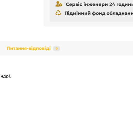
Сервіс інженери 24 години
Підмінний фонд обладнання 
Питання-відповіді
0
індр).