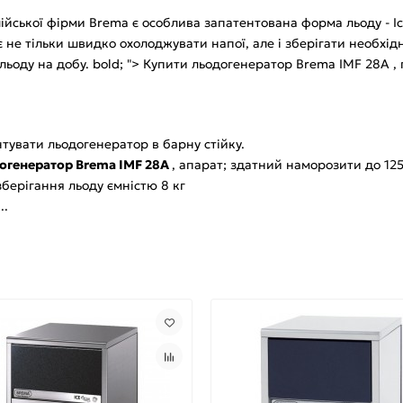
лійської фірми Brema є особлива запатентована форма льоду - I
не тільки швидко охолоджувати напої, але і зберігати необхід
ьоду на добу. bold; "> Купити льодогенератор Brema IMF 28A , 
тувати льодогенератор в барну стійку.
огенератор Brema IMF 28A
, апарат; здатний наморозити до 125
ерігання льоду ємністю 8 кг
..