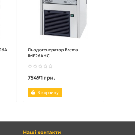
26A
Льодогенератор Brema
Льодоге
IMF26AHC
75491 грн.
Уточню
В корзину
Уточ
Наші контакти