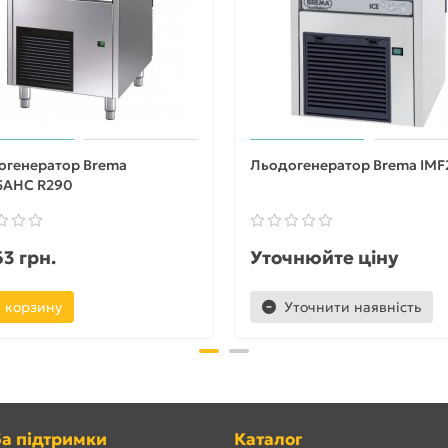
огенератор Brema
Льодогенератор Brema IMF
5AHC R290
3 грн.
Уточнюйте ціну
 корзину
Уточнити наявність
а підтримки
Каталог