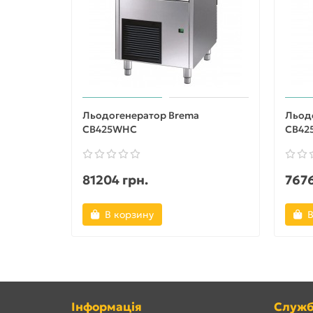
Льодогенератор Brema
Льод
CB425WHC
CB42
81204 грн.
7676
В корзину
В
Інформація
Служб