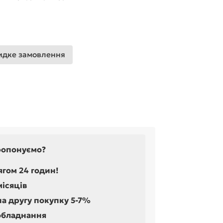
дке замовлення
ропонуємо?
ягом 24 годин!
місяців
на другу покупку 5-7%
обладнання