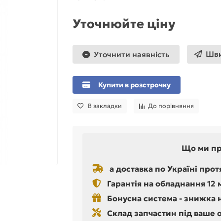
Уточнюйте ціну
Шви
Уточнити наявність
Купити в розстрочку
В закладки
До порівняння
Що ми п
а доставка по Україні прот
Гарантія на обладнання 12 
Бонусна система - знижка 
Склад запчастин під ваше 