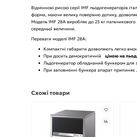
Відмінною рисою серії IMF льодогенераторів іта
форма, маючи велику поверхню дотику, дозволяє 
Модель IMF 28А виробляє до 25 кг пальчикового л
середньої величини.
Переваги моделі IMF 28А:
Компактні габарити дозволяють легко вмон
При досить демократичній
ціною на льод
Льдогенератор обладнаний бункером для зб
При заповненні бункера апарат припиняє .
Схожі товари