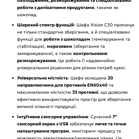
охолодження, розморожування та спеціалізованої
роботи з делікатними продуктами
, такими як
шоколад.
Широкий спектр функцій
: Шафа Vision C30 пропонує
не тільки стандартне зберігання, а й спеціалізовані
функції для
роботи з шоколадом
(темперування та
стабілізація),
морозивом
(зберігання та
заморожування), а також
контрольоване
розморожування
. Це робить її надзвичайно
універсальним рішенням для різних потреб кухні.
Універсальна місткість
: Шафа оснащена
20
направляючими для противнів EN60x40
та
максимальною місткістю
33 противні
, що дозволяє
ефективно використовувати простір для зберігання
великої кількості продукції.
Інтуїтивне сенсорне управління
: Сучасний
7"
сенсорний екран з USB
забезпечує
легке та точне
налаштування програм
, моніторинг процесу та
можливість завантаження/оновлення даних. Це