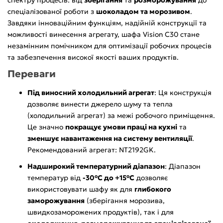
спеціалізованої роботи з
шоколадом та морозивом
.
Завдяки інноваційним функціям, надійній конструкції та
можливості винесення агрегату, шафа Vision C30 стане
незамінним помічником для оптимізації робочих процесів
та забезпечення високої якості ваших продуктів.
Переваги
Під виносний холодильний агрегат
: Ця конструкція
дозволяє винести джерело шуму та тепла
(холодильний агрегат) за межі робочого приміщення.
Це значно
покращує умови праці на кухні
та
зменшує навантаження на систему вентиляції
.
Рекомендований агрегат: NT2192GK.
Надширокий температурний діапазон
: Діапазон
температур від
-30°C до +15°C
дозволяє
використовувати шафу як для
глибокого
заморожування
(зберігання морозива,
швидкозаморожених продуктів), так і для