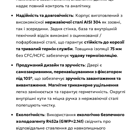
надає повний контроль та аналітику.
Надійність та довговічність
: Корпус виготовлений з
високоякісної
нержавіючої сталі AISI 304
як ззовні,
так і зсередини. Задня стінка, база та внутрішній
технічний відсік виконані з оцинкованої /
пофарбованої сталі, що гарантує
стійкість до корозії
та тривалий термін служби
. Товщина ізоляції
75 мм
без CFC/HCFC забезпечує
чудову термоізоляцію
.
Продуманий дизайн та зручність
: Двері є
самозакривними, перенавішуваними з фіксатором
під 105°
, що забезпечує
зручність завантаження та
вивантаження
.
Магнітне трикамерне ущільнення
легко замінюється та гарантує герметичність. Округлі
внутрішні кути та міцна ручка з нержавіючої сталі
полегшують чистку.
Екологічність
: Використання
екологічно безпечного
холодоагенту R452a (GWP=2.141)
свідчить про
відповідальне ставлення до навколишнього