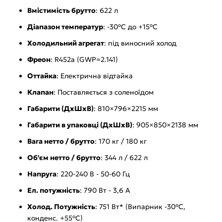
Вмістимість брутто
: 622 л
Діапазон температур
: -30°C до +15°C
Холодильний агрегат
: під виносний холод
Фреон
: R452a (GWP=2.141)
Оттайка
: Електрична відтайка
Клапан
: Поставляється з соленоїдом
Габарити (ДхШхВ)
: 810×796×2215 мм
Габарити в упаковці (ДхШхВ)
: 905×850×2138 мм
Вага нетто / брутто
: 170 кг / 180 кг
Об'єм нетто / брутто
: 344 л / 622 л
Напруга
: 220-240 В - 50-60 Гц
Ел. потужність
: 790 Вт - 3,6 А
Холод. Потужність
: 751 Вт* (Випарник -30°C,
конденс. +55°C)