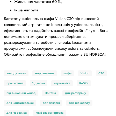
Живлення частотою 60 Гц
Інша напруга
Багатофункціональна шафа Vision C30 під виносний
холодильний агрегат – це інвестиція у універсальність,
ефективність та надійність вашої професійної кухні. Вона
допоможе оптимізувати процеси зберігання,
розморожування та роботи зі спеціалізованими
продуктами, забезпечуючи високу якість та свіжість.
Обирайте професійне обладнання разом з BU HORECA!
холодильник
морозильник
шафа
Vision
C30
професійна
1 дверна
нержавійка
R452a
під виносний холод
HoReCa
для ресторану
для кондитерської
для пекарні
для шоколаду
для морозива
глибока заморозка