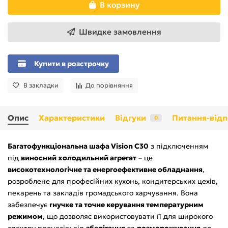
В корзину
Швидке замовлення
Купити в розстрочку
В закладки
До порівняння
Опис
Характеристики
Відгуки
Питання-відп
0
Багатофункціональна шафа Vision C30
з підключенням
під
виносний холодильний агрегат
– це
високотехнологічне та енергоефективне обладнання
,
розроблене для професійних кухонь, кондитерських цехів,
пекарень та закладів громадського харчування. Вона
забезпечує
гнучке та точне керування температурним
режимом
, що дозволяє використовувати її для широкого
спектру процесів: від
зберігання
та
розморожування
до