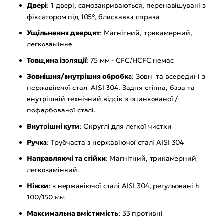
Двері
: 1 двері, самозакриваються, перенавішувані з
фіксатором під 105°, блискавка справа
Ущільнення дверцят
: Магнітний, трикамерний,
легкозамінне
Товщина ізоляції
: 75 мм - CFC/HCFC немає
Зовнішня/внутрішня обробка
: Зовні та всередині з
нержавіючої сталі AISI 304. Задня стінка, база та
внутрішній технічний відсік з оцинкованої /
пофарбованої сталі.
Внутрішні кути
: Округлі для легкої чистки
Ручка
: Трубчаста з нержавіючої сталі AISI 304
Направляючі та стійки
: Магнітний, трикамерний,
легкозамінний
Ніжки
: з нержавіючої сталі AISI 304, регульовані h
100/150 мм
Максимальна вмістимість
: 33 противні