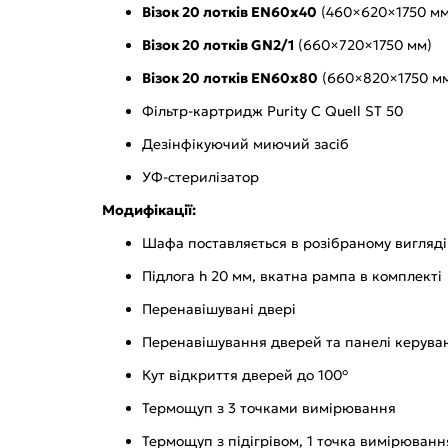
Візок 20 лотків EN60x40
(460×620×1750 мм
Візок 20 лотків GN2/1
(660×720×1750 мм)
Візок 20 лотків EN60x80
(660×820×1750 м
Фільтр-картридж Purity C Quell ST 50
Дезінфікуючий миючий засіб
УФ-стерилізатор
Модифікації:
Шафа поставляється в розібраному вигляді
Підлога h 20 мм, вкатна рампа в комплекті
Перенавішувані двері
Перенавішування дверей та панелі керува
Кут відкриття дверей до 100°
Термощуп з 3 точками вимірювання
Термощуп з підігрівом, 1 точка вимірюванн