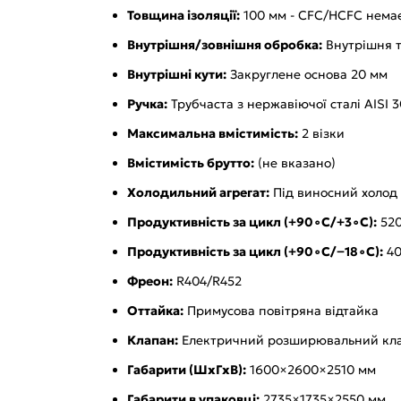
Товщина ізоляції:
100 мм - CFC/HCFC нема
Внутрішня/зовнішня обробка:
Внутрішня та
Внутрішні кути:
Закруглене основа 20 мм
Ручка:
Трубчаста з нержавіючої сталі AISI 
Максимальна вмістимість:
2 візки
Вмістимість брутто:
(не вказано)
Холодильний агрегат:
Під виносний холод
Продуктивність за цикл (+90∘C/+3∘C):
520
Продуктивність за цикл (+90∘C/−18∘C):
40
Фреон:
R404/R452
Оттайка:
Примусова повітряна відтайка
Клапан:
Електричний розширювальний кл
Габарити (ШхГхВ):
1600×2600×2510 мм
Габарити в упаковці:
2735×1735×2550 мм