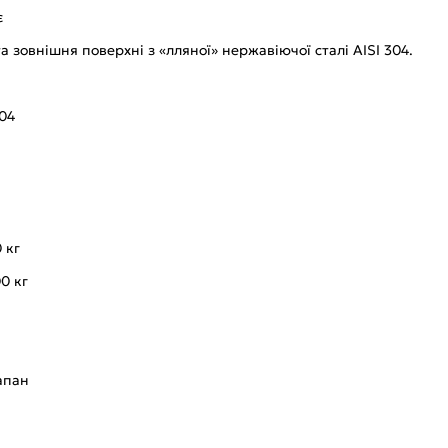
є
 зовнішня поверхні з «лляної» нержавіючої сталі AISI 304.
304
 кг
0 кг
апан