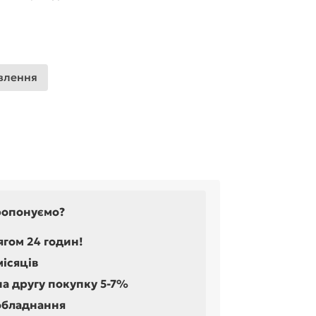
влення
ропонуємо?
ягом 24 годин!
місяців
на другу покупку 5-7%
обладнання