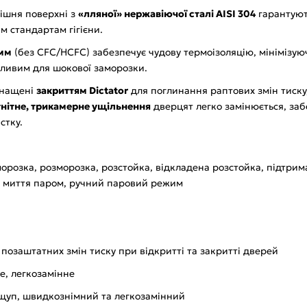
ішня поверхні з
«лляної» нержавіючої сталі AISI 304
гарантують
им стандартам гігієни.
 мм
(без CFC/HCFC) забезпечує чудову термоізоляцію, мінімізую
жливим для шокової заморозки.
снащені
закриттям Dictator
для поглинання раптових змін тиску,
нітне, трикамерне ущільнення
дверцят легко замінюється, за
стку.
розка, розморозка, розстойка, відкладена розстойка, підтрим
, миття паром, ручний паровий режим
позаштатних змін тиску при відкритті та закритті дверей
е, легкозамінне
щуп, швидкознімний та легкозамінний