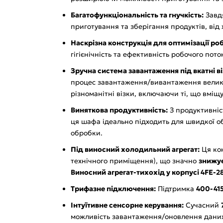
Багатофункціональність та гнучкість:
Завдя
приготування та зберігання продуктів, від
Наскрізна конструкція для оптимізації ро
гігієнічність та ефективність робочого пот
Зручна система завантаження під вкатні ві
процес завантаження/вивантаження велики
різноманітні візки, включаючи ті, що вміщ
Виняткова продуктивність:
З продуктивні
ця шафа ідеально підходить для швидкої о
обробки.
Під виносний холодильний агрегат:
Ця кон
технічного приміщення), що значно
знижує
Виносний агрегат-тихохід у корпусі 4FE-2
Трифазне підключення:
Підтримка
400-415
Інтуїтивне сенсорне керування:
Сучасний
можливість завантаження/оновлення даних,