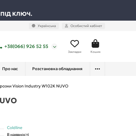
 ПІД КЛЮЧ.
Українська
Особистий кабінет
+38(066) 926 52 55
Закладки
Кошик
Про нас
Розстановка обладнання
розки Vision Industry W102K NUVO
NUVO
Coldline
В наявності