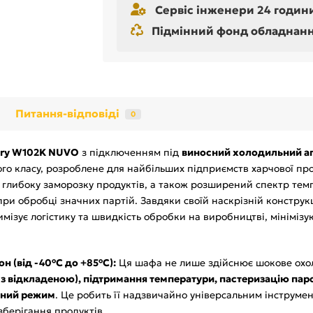
Сервіс інженери 24 години
Підмінний фонд обладнання 
Питання-відповіді
0
stry W102K NUVO
з підключенням під
виносний холодильний аг
о класу, розроблене для найбільших підприємств харчової пр
 глибоку заморозку продуктів, а також розширений спектр тем
 при обробці значних партій. Завдяки своїй наскрізній конструкц
имізує логістику та швидкість обробки на виробництві, мінімізу
 (від -40°C до +85°C):
Ця шафа не лише здійснює шокове охол
 з відкладеною), підтримання температури, пастеризацію пар
чний режим
. Це робить її надзвичайно універсальним інструме
берігання продуктів.