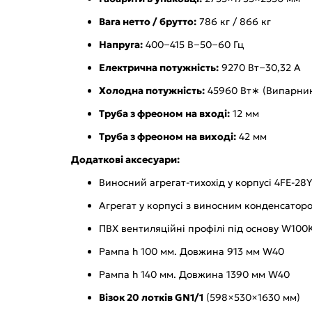
Вага нетто / брутто:
786 кг / 866 кг
Напруга:
400−415 В−50−60 Гц
Електрична потужність:
9270 Вт−30,32 А
Холодна потужність:
45960 Вт∗ (Випарник
Труба з фреоном на вході:
12 мм
Труба з фреоном на виході:
42 мм
Додаткові аксесуари:
Виносний агрегат-тихохід у корпусі 4FE-28
Агрегат у корпусі з виносним конденсатор
ПВХ вентиляційні профілі під основу W100
Рампа h 100 мм. Довжина 913 мм W40
Рампа h 140 мм. Довжина 1390 мм W40
Візок 20 лотків GN1/1
(598×530×1630 мм)