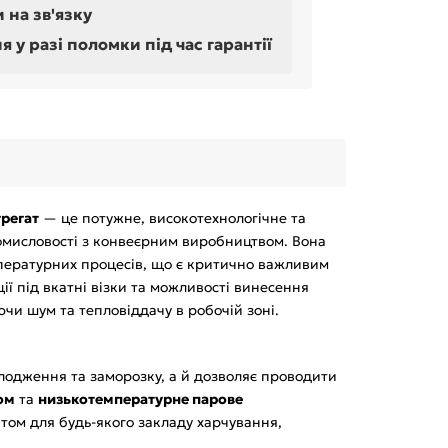
 на зв'язку
у разі поломки під час гарантії
регат
— це потужне, високотехнологічне та
омисловості з конвеєрним виробництвом. Вона
пературних процесів, що є критично важливим
ії під вкатні візки та можливості винесення
ючи шум та тепловіддачу в робочій зоні.
одження та заморозку, а й дозволяє проводити
ом
та
низькотемпературне парове
нтом для будь-якого закладу харчування,