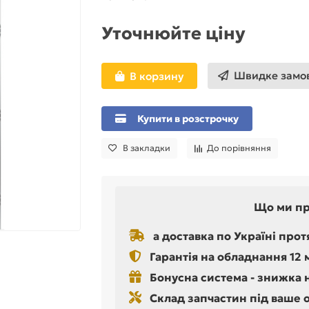
Уточнюйте ціну
Швидке замо
В корзину
Купити в розстрочку
В закладки
До порівняння
Що ми п
а доставка по Україні прот
Гарантія на обладнання 12 
Бонусна система - знижка 
Склад запчастин під ваше 