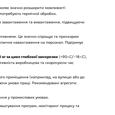
воляє значно розширити можливості
о потребують термічної обробки.
ни завантаження та вивантаження, підвищуючи
отивнями. Це значно спрощує та прискорює
фізичне навантаження на персонал. Підтримує
 кг за цикл глибокої заморозки
(+90∘C/−18∘C),
тивність виробництва та скорочуючи час
чого приміщення (наприклад, на вулицю або до
ючи умови праці. Рекомендовані агрегати:
ання у промислових умовах.
лаштування програм, моніторинг процесу та