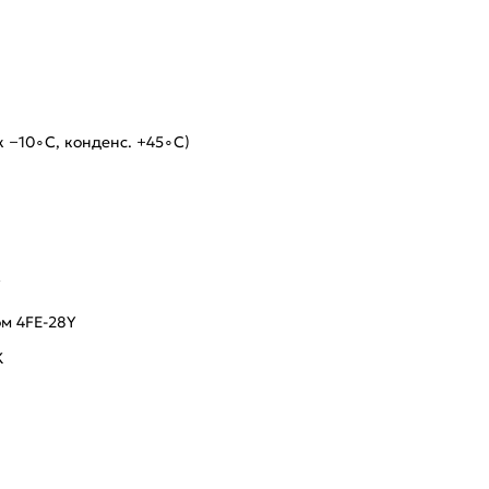
 −10∘C, конденс. +45∘C)
Y
ом 4FE-28Y
K