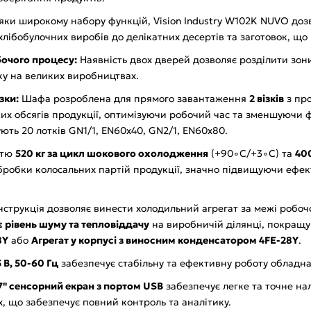
ки широкому набору функцій, Vision Industry W102K NUVO доз
 хлібобулочних виробів до делікатних десертів та заготовок, щ
бочого процесу:
Наявність двох дверей дозволяє розділити зо
оку на великих виробництвах.
зки:
Шафа розроблена для прямого завантаження
2 візків
з пр
х обсягів продукції, оптимізуючи робочий час та зменшуючи 
ують 20 лотків GN1/1, EN60x40, GN2/1, EN60x80.
стю
520 кг за цикл шокового охолодження
(+90∘C/+3∘C) та
400
бробки колосальних партій продукції, значно підвищуючи ефек
струкція дозволяє винести холодильний агрегат за межі робо
 рівень шуму та тепловіддачу
на виробничій ділянці, покращу
8Y
або
Агрегат у корпусі з виносним конденсатором 4FE-28Y
.
 В, 50-60 Гц
забезпечує стабільну та ефективну роботу обладн
7" сенсорний екран з портом USB
забезпечує легке та точне на
 що забезпечує повний контроль та аналітику.