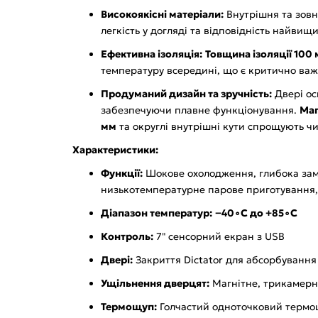
Високоякісні матеріали:
Внутрішня та зовн
легкість у догляді та відповідність найвищ
Ефективна ізоляція:
Товщина ізоляції 100
температуру всередині, що є критично ва
Продуманий дизайн та зручність:
Двері о
забезпечуючи плавне функціонування.
Маг
мм
та округлі внутрішні кути спрощують чи
Характеристики:
Функції:
Шокове охолодження, глибока замо
низькотемпературне парове приготування
Діапазон температур:
−40∘C до +85∘C
Контроль:
7" сенсорний екран з USB
Двері:
Закриття Dictator для абсорбування 
Ущільнення дверцят:
Магнітне, трикамерн
Термощуп:
Голчастий одноточковий термо