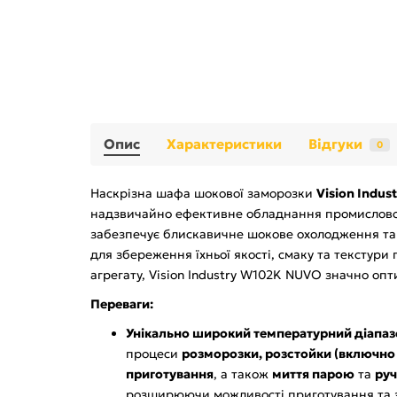
Опис
Характеристики
Відгуки
0
Наскрізна шафа шокової заморозки
Vision Indu
надзвичайно ефективне обладнання промисловог
забезпечує блискавичне шокове охолодження та
для збереження їхньої якості, смаку та текстури
агрегату, Vision Industry W102K NUVO значно опт
Переваги:
Унікально широкий температурний діапазон
процеси
розморозки, розстойки (включно
приготування
, а також
миття парою
та
ру
розширюючи можливості приготування та з