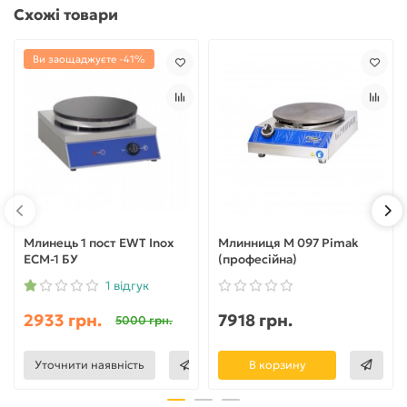
Схожі товари
Ви заощаджуєте -41%
Млинець 1 пост EWT Inox
Млинниця М 097 Pimak
ECM-1 БУ
(професійна)
1 відгук
2933 грн.
7918 грн.
5000 грн.
Уточнити наявність
В корзину