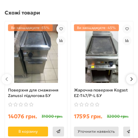
Схожі товари
Ви заощаджуєте -55%
Ви заощаджуєте -45%
Поверхня для смаження
Жарочна поверхня Kogast
Zanussi підлогова БУ
EZ-T47/P-L БУ
14076 грн.
17595 грн.
31000 грн.
32000 грн.
В корзину
Уточнити наявність