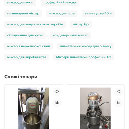
міксер для кухні
професійний міксер
планетарний міксер
міксер для тіста
знімна діжа 40 л
міксер для кондитерських виробів
міксер б/в
обладнання для кухні
кондитерський міксер
міксер з нержавіючої сталі
планетарний міксер для бізнесу
міксер для виробництва
Міксери планетарні професійні БУ
Схожі товари