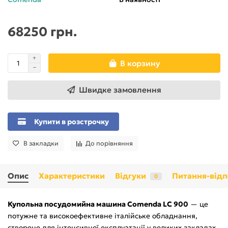
68250 грн.
В корзину
Швидке замовлення
Купити в розстрочку
В закладки
До порівняння
Опис
Характеристики
Відгуки
Питання-відп
0
Купольна посудомийна машина Comenda LC 900
— це
потужне та високоефективне італійське обладнання,
створене для інтенсивної експлуатації у великих закладах