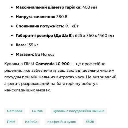
Максимальний діаметр тарілки:
400 мм
Напруга живлення:
380 В
Споживана потужність:
9.1 кВт
Габаритні розміри (ДхШхВ):
625 х 760 х 1460 мм
Вага:
135 кг
Магазин:
Bu Horeca
Купольна ПММ
Comenda LC 900
— це професійне
рішення, яке забезпечить ваш заклад ідеально чистим
посудом при мінімальних витратах часу. Це витривалий
агрегат, розрахований на багаторічну роботу в
найскладніших умовах.
Comenda
LC 900
купольна посудомийна машина
ПММ
HoReCa
професійна кухня
380В