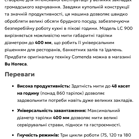
громадського харчування. Завдяки купольній конструкції
та значній продуктивності, ця машина дозволяє швидко
обробляти великі обсяги брудного посуду, забезпечуючи
безперебійну роботу кухні в пікові години. Модель LC 900
вирізняється можливістю мити габаритні тарілки
діаметром до
400 мм
, що робить її універсальним
рішенням для ресторанів, банкетних залів та їдалень.
Придбати оригінальну техніку Comenda можна в магазині
Bu Horeca
.
Переваги
Висока продуктивність:
Здатність мити до
48 касет
на годину
(понад 860 тарілок) дозволяє
задовольнити потреби навіть дуже великих закладів.
Універсальність завантаження:
Максимальний
діаметр тарілки
400 мм
дозволяє мити великі
сервірувальні страви, підноси та гастроємності.
Гнучкість режимів:
Три цикли роботи (75, 120 та 180