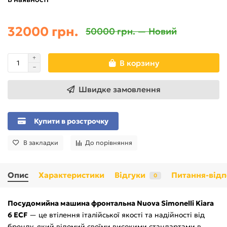
32000 грн.
50000 грн. — Новий
В корзину
Швидке замовлення
Купити в розстрочку
В закладки
До порівняння
Опис
Характеристики
Відгуки
Питання-відп
0
Посудомийна машина фронтальна Nuova Simonelli Kiara
6 ECF
— це втілення італійської якості та надійності від
бренду, який відомий своїми високими стандартами в