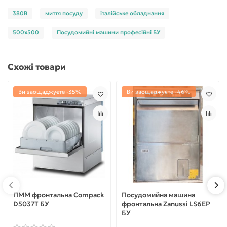
380В
миття посуду
італійське обладнання
500х500
Посудомийні машини професійні БУ
Схожі товари
Ви заощаджуєте -35%
Ви заощаджуєте -46%
ПММ фронтальна Compack
Посудомийна машина
D5037T БУ
фронтальна Zanussi LS6EP
БУ