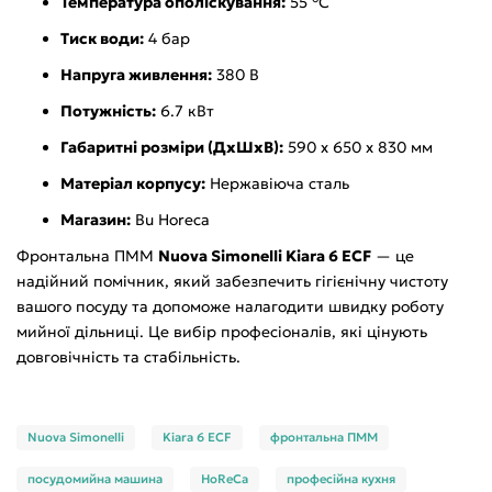
Температура ополіскування:
55 °C
Тиск води:
4 бар
Напруга живлення:
380 В
Потужність:
6.7 кВт
Габаритні розміри (ДхШхВ):
590 х 650 х 830 мм
Матеріал корпусу:
Нержавіюча сталь
Магазин:
Bu Horeca
Фронтальна ПММ
Nuova Simonelli Kiara 6 ECF
— це
надійний помічник, який забезпечить гігієнічну чистоту
вашого посуду та допоможе налагодити швидку роботу
мийної дільниці. Це вибір професіоналів, які цінують
довговічність та стабільність.
Nuova Simonelli
Kiara 6 ECF
фронтальна ПММ
посудомийна машина
HoReCa
професійна кухня