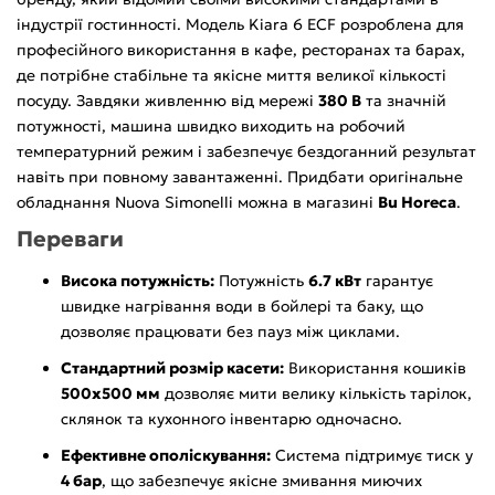
індустрії гостинності. Модель Kiara 6 ECF розроблена для
професійного використання в кафе, ресторанах та барах,
де потрібне стабільне та якісне миття великої кількості
посуду. Завдяки живленню від мережі
380 В
та значній
потужності, машина швидко виходить на робочий
температурний режим і забезпечує бездоганний результат
навіть при повному завантаженні. Придбати оригінальне
обладнання Nuova Simonelli можна в магазині
Bu Horeca
.
Переваги
Висока потужність:
Потужність
6.7 кВт
гарантує
швидке нагрівання води в бойлері та баку, що
дозволяє працювати без пауз між циклами.
Стандартний розмір касети:
Використання кошиків
500х500 мм
дозволяє мити велику кількість тарілок,
склянок та кухонного інвентарю одночасно.
Ефективне ополіскування:
Система підтримує тиск у
4 бар
, що забезпечує якісне змивання миючих