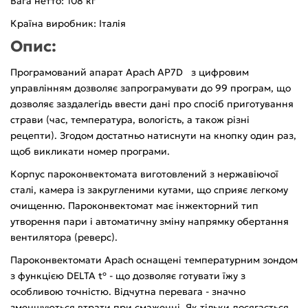
Вага нетто: 108 кг
Країна виробник: Італія
Опис:
Програмований апарат Apach AP7D з цифровим
управлінням дозволяє запрограмувати до 99 програм, що
дозволяє заздалегідь ввести дані про спосіб приготування
страви (час, температура, вологість, а також різні
рецепти). Згодом достатньо натиснути на кнопку один раз,
щоб викликати номер програми.
Корпус пароконвектомата виготовлений з нержавіючої
сталі, камера із закругленими кутами, що сприяє легкому
очищенню. Пароконвектомат має інжекторний тип
утворення пари і автоматичну зміну напрямку обертання
вентилятора (реверс).
Пароконвектомати Apach оснащені температурним зондом
з функцією DELTA tº - що дозволяє готувати їжу з
особливою точністю. Відчутна перевага - значно
зменшуються втрати при смаженні. Як тільки досягається