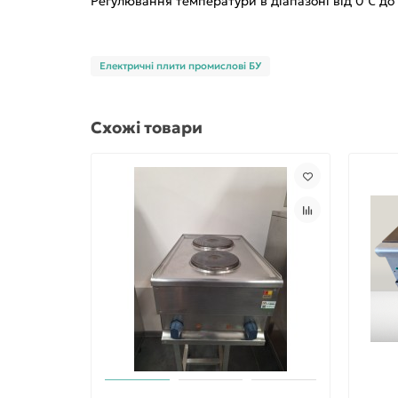
Регулювання температури в діапазоні від 0℃ д
Електричні плити промислові БУ
Схожі товари