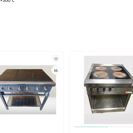
о +300℃"