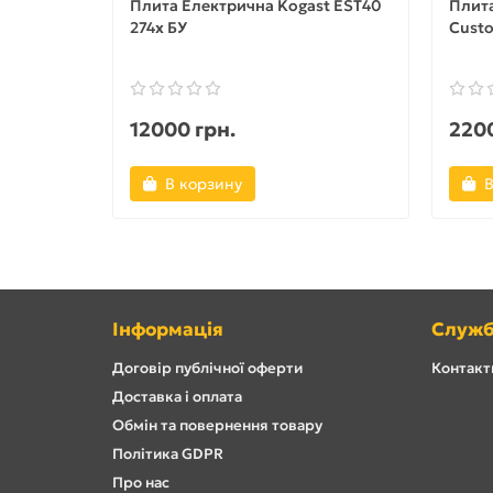
Плита Електрична Kogast EST40
Плит
274х БУ
Custo
12000 грн.
2200
В корзину
В
Інформація
Служб
Договір публічної оферти
Контакти
Доставка і оплата
Обмін та повернення товару
Політика GDPR
Про нас