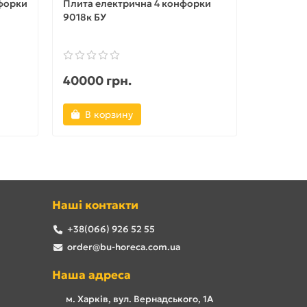
нфорки
Плита електрична 4 конфорки
Плита ел
9018к БУ
настільн
БУ
40000 грн.
8000 г
В корзину
В ко
Наші контакти
+38(066) 926 52 55
order@bu-horeca.com.ua
Наша адреса
м. Харків, вул. Вернадського, 1А