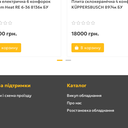
а електрична 6 конфорок
Плита склокерамічна 4 ко
m Heat RE 6-36 8136к БУ
KÜPPERSBUSCH 8974к БУ
0 грн.
18000 грн.
 корзину
В корзину
а підтримки
Каталог
 і схема проїзду
Викуп обладнання
Про нас
Розстановка обладнання