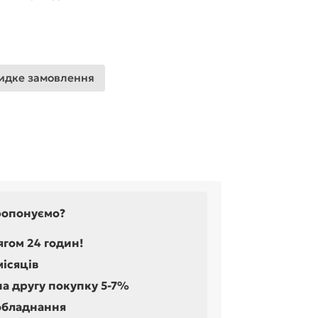
дке замовлення
ропонуємо?
ягом 24 годин!
місяців
на другу покупку 5-7%
обладнання