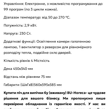
Управління: Електронне, з можливістю програмування до
99 програм (по 3 цикли кожна).
Діапазон температур: від 50 до 270 °C.
Потужність: 2,9 кВт.
Напруга: 230 Ст.
Додаткові функції: Освітлення камери галогенною
лампою, 1 вентилятор з реверсом для рівномірного
розподілу тепла, подвійне скло дверей.
Кількість рівнів
4
Місткість
Дека 450x340 мм
Відстань між рівнями
75 мм
Габарити (ШхГхВ)
560x595x585 мм
Купити піч для випічки бу (вживану) BU-Horeca- це чудове
рішення для вашого бізнесу. Ми пропонуємо лише
перевірене обладнання із гарантією якості. У нас ви