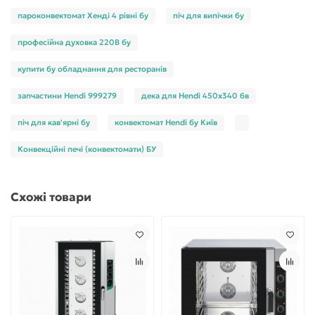
пароконвектомат Хенді 4 рівні бу
піч для випічки бу
професійна духовка 220В бу
купити бу обладнання для ресторанів
запчастини Hendi 999279
дека для Hendi 450x340 бв
піч для кав'ярні бу
конвектомат Hendi бу Київ
Конвекційні печі (конвектомати) БУ
Схожі товари