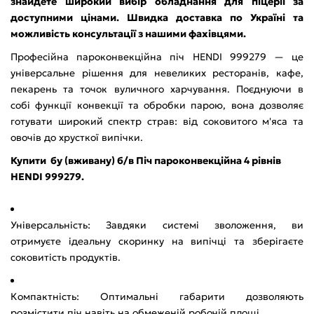
знайдете широкий вибір обладнання для піцерії за
доступними цінами. Швидка доставка по Україні та
можливість консультації з нашими фахівцями.
Професійна пароконвекційна піч HENDI 999279 — це
універсальне рішення для невеликих ресторанів, кафе,
пекарень та точок вуличного харчування. Поєднуючи в
собі функції конвекції та обробки парою, вона дозволяє
готувати широкий спектр страв: від соковитого м'яса та
овочів до хрусткої випічки.
Купити бу (вживану) б/в Піч пароконвекційна 4 рівнів
HENDI 999279.
Універсальність: Завдяки системі зволоження, ви
отримуєте ідеальну скоринку на випічці та зберігаєте
соковитість продуктів.
Компактність: Оптимальні габарити дозволяють
розмістити піч навіть на обмеженій робочій площі.