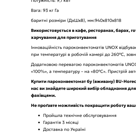
Потужність: 9,1 кВт
Вага: 93 кг Га
баритні розміри (ДхШхВ), мм:940х810х818
Використовується в кафе, ресторанах, барах, г
харчування для приготування
Інноваційність пароконвектоматів UNOX відбуває
при температурі в робочій камері до 260°С, зо
Додатковою перевагою пароконвектоматів UNOX є
«100%», а температуру – на «80°С». Пристрій ав
Купити пароконвектомат бу (вживану) BU-Horeca
нас ви знайдете широкий вибір обладнання для
фахівцями.
Не проґавте можливість покращити роботу ваш
Пройшла технічне обслуговування
Гарантія 3 місяці
Доставка по Україні