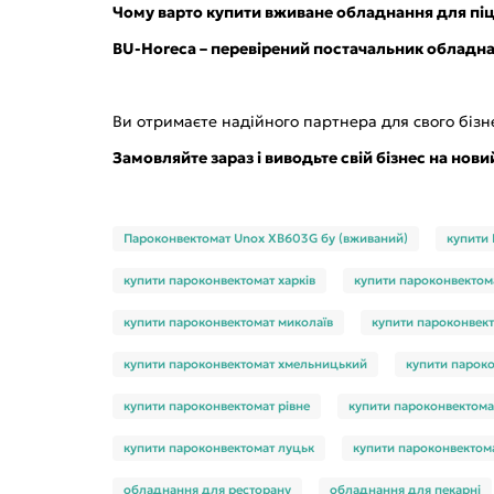
Чому варто купити вживане обладнання для піц
BU-Horeca – перевірений постачальник обладна
Ви отримаєте надійного партнера для свого бізн
Замовляйте зараз і виводьте свій бізнес на нови
Пароконвектомат Unox XB603G бу (вживаний)
купити
купити пароконвектомат харків
купити пароконвектом
купити пароконвектомат миколаїв
купити пароконвект
купити пароконвектомат хмельницький
купити пароко
купити пароконвектомат рівне
купити пароконвектома
купити пароконвектомат луцьк
купити пароконвектом
обладнання для ресторану
обладнання для пекарні