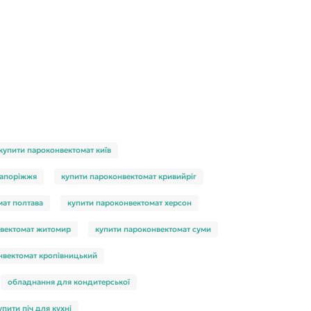
купити пароконвектомат київ
запоріжжя
купити пароконвектомат кривийріг
мат полтава
купити пароконвектомат херсон
нвектомат житомир
купити пароконвектомат суми
нвектомат кропівницький
обладнання для кондитерської
упити піч для кухні