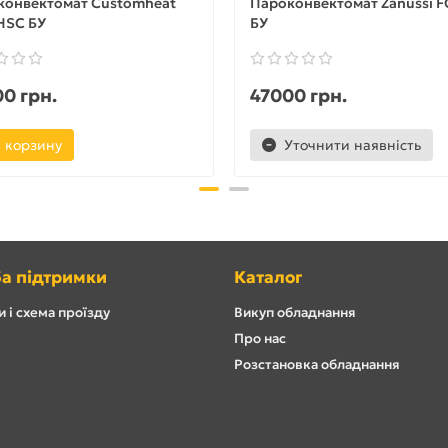
конвектомат Customheat
Пароконвектомат Zanussi F
HSC БУ
БУ
0 грн.
47000 грн.
 корзину
Уточнити наявність
а підтримки
Каталог
 і схема проїзду
Викуп обладнання
Про нас
Розстановка обладнання