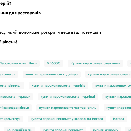
ерій?
ння для ресторанів
есу, який допоможе розкрити весь ваш потенціал
й рівень!
 Пароконвектомат Unox
XB603G
Купити пароконвектомат львів
ат одесса
купити пароконвектомат дніпро
купити пароконвектомат 
омат вінниця
купити пароконвектомат чернігів
купити пароконвекто
нвектомат черкаси
купити пароконвектомат чернівці
купити пароко
т іванофранківськ
купити пароконвектомат тернопіль
купити пароко
ат кременчук
купити пароконвектомат ужгород bu-horeca
horeca
конвекційна піч
купити пароконвектомат
купити духовку
к