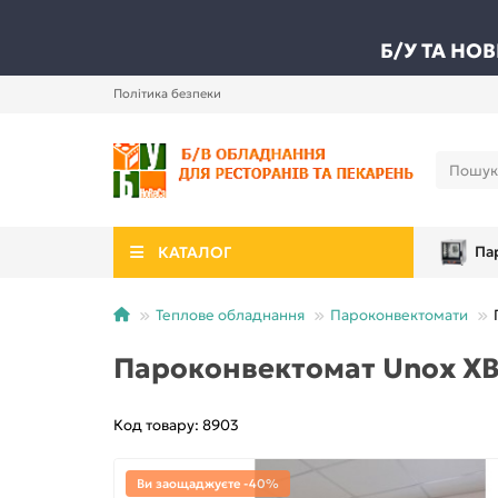
Б/У ТА НО
Політика безпеки
КАТАЛОГ
Па
Теплове обладнання
Пароконвектомати
Пароконвектомат Unox X
Код товару: 8903
Ви заощаджуєте -40%