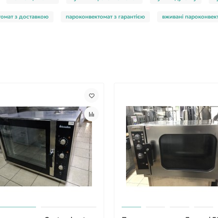
томат з доставкою
пароконвектомат з гарантією
вживані пароконвек