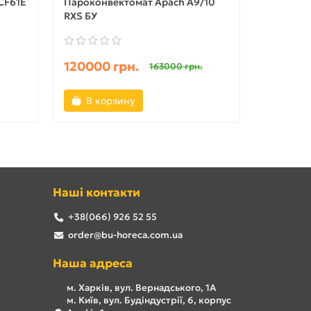
CF61E
Пароконвектомат Apach A9/10
Пароконв
RXS БУ
106L БУ
120000 грн.
50000 
163000 грн.
В корзину
В ко
Наші контакти
+38(066) 926 52 55
order@bu-horeca.com.ua
Наша адреса
м. Харків, вул. Вернадського, 1А
м. Київ, вул. Будіндустрії, 6, корпус