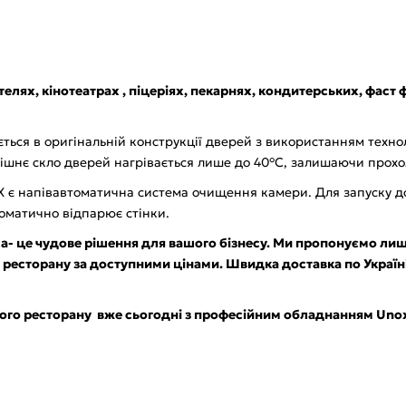
отелях, кінотеатрах , піцеріях, пекарнях, кондитерських, фас
ться в оригінальній конструкції дверей з використанням технол
внішнє скло дверей нагрівається лише до 40°С, залишаючи прох
 напівавтоматична система очищення камери. Для запуску дос
томатично відпарює стінки.
- це чудове рішення для вашого бізнесу. Ми пропонуємо лише
 ресторану за доступними цінами. Швидка доставка по Україні
ого ресторану вже сьогодні з професійним обладнанням Uno