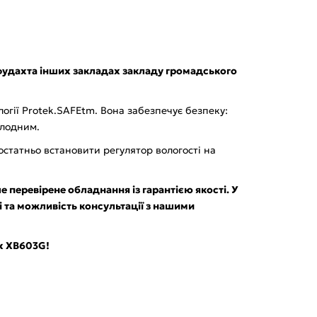
т фудахта інших закладах закладу громадського
огії Protek.SAFEtm. Вона забезпечує безпеку:
олодним.
татньо встановити регулятор вологості на
 перевірене обладнання із гарантією якості. У
 та можливість консультації з нашими
x XB603G!