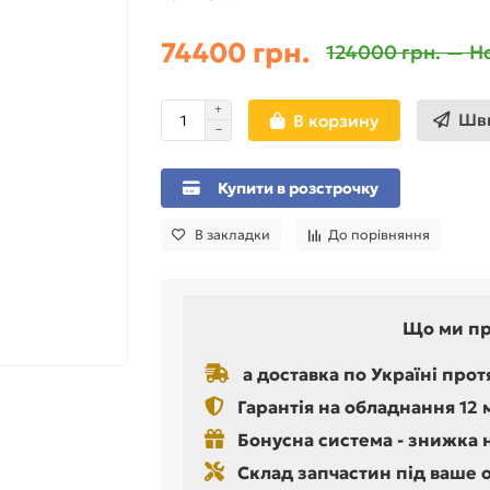
74400 грн.
124000 грн. — Н
Шви
В корзину
Купити в розстрочку
В закладки
До порівняння
Що ми п
а доставка по Україні прот
Гарантія на обладнання 12 
Бонусна система - знижка 
Склад запчастин під ваше 