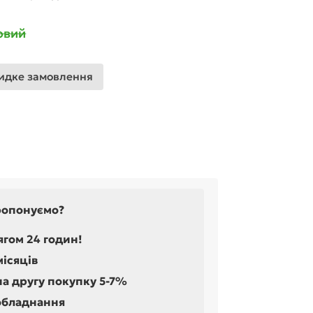
овий
дке замовлення
ропонуємо?
ягом 24 годин!
місяців
на другу покупку 5-7%
обладнання