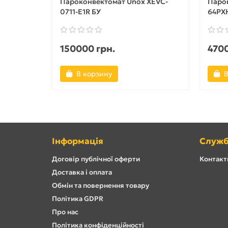
Пароконвектомат Unox XEVC-
Паро
0711-E1R БУ
64PX
150000 грн.
4700
В корзину
В
Інформація
Служб
Договір публічної оферти
Контакти
Доставка і оплата
Обмін та повернення товару
Політика GDPR
Про нас
Політика конфіденційності