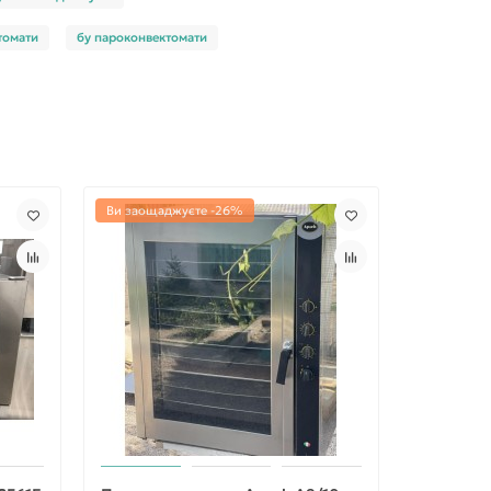
томати
бу пароконвектомати
Ви заощаджуєте -26%