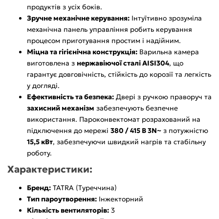
продуктів з усіх боків.
Зручне механічне керування:
Інтуїтивно зрозуміла
механічна панель управління робить керування
процесом приготування простим і надійним.
Міцна та гігієнічна конструкція:
Варильна камера
виготовлена з
нержавіючої сталі AISI304
, що
гарантує довговічність, стійкість до корозії та легкість
у догляді.
Ефективність та безпека:
Двері з ручкою праворуч та
захисний механізм
забезпечують безпечне
використання. Пароконвектомат розрахований на
підключення до мережі
380 / 415 В 3N~
з потужністю
15,5 кВт
, забезпечуючи швидкий нагрів та стабільну
роботу.
Характеристики:
Бренд:
TATRA (Туреччина)
Тип пароутворення:
Інжекторний
Кількість вентиляторів:
3