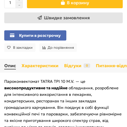
В корзину
Швидке замовлення
Купити в розстрочку
В закладки
До порівняння
Опис
Характеристики
Відгуки
Питання-відп
0
Пароконвектомат TATRA TPI 10 M.V. — це
високопродуктивне та надійне
обладнання, розроблене
для інтенсивного використання в пекарнях,
кондитерських, ресторанах та інших закладах
громадського харчування. Він поєднує в собі функції
конвекційної печі та пароварки, забезпечуючи рівномірне
та якісне приготування широкого спектру страв, від
випічки до м'яса та овочів, завдяки інжекторному