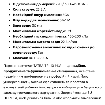
Підключення до мережі:
220 / 380-415 В 3N ~
Сила струму:
25,2 А
Необхідний шнур живлення:
5G4
Вхід води для зволоження:
3/4” M
Злив води:
30 мм
Максимальна жорсткість води:
5°f
Необхідний тиск води min-max:
150-200 кПа
Максимальна витрата води:
22,4 л/год
Парозволоження з можливістю підключення до
водопроводу:
Так
Магазин:
BU HORECA
Пароконвектомат TATRA TPI 10 M.V. — це
надійне,
продуктивне та функціональне
обладнання, яке стане
незамінним помічником на професійній кухні. Його
універсальність, висока ефективність та простота в
експлуатації роблять його чудовим вибором для будь-якого
закладу громадського харчування. Звертайтеся до BU
HORECA, щоб дізнатися більше або оформити замовлення!