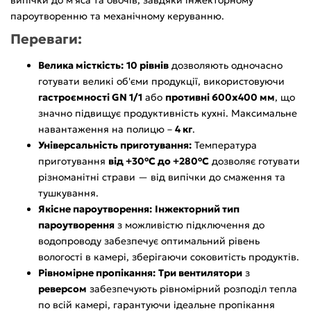
пароутворенню та механічному керуванню.
Переваги:
Велика місткість:
10 рівнів
дозволяють одночасно
готувати великі об'єми продукції, використовуючи
гастроємності GN 1/1
або
противні 600х400 мм
, що
значно підвищує продуктивність кухні. Максимальне
навантаження на полицю –
4 кг
.
Універсальність приготування:
Температура
приготування
від +30°C до +280°C
дозволяє готувати
різноманітні страви — від випічки до смаження та
тушкування.
Якісне пароутворення:
Інжекторний тип
пароутворення
з можливістю підключення до
водопроводу забезпечує оптимальний рівень
вологості в камері, зберігаючи соковитість продуктів.
Рівномірне пропікання:
Три вентилятори
з
реверсом
забезпечують рівномірний розподіл тепла
по всій камері, гарантуючи ідеальне пропікання