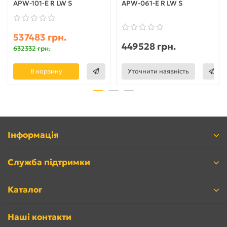
APW-101-E R LW S
APW-061-E R LW S
537483 грн.
449528 грн.
632332 грн.
В корзину
Уточнити наявність
Інформація
Служба підтримки
Каталог
Наші контакти