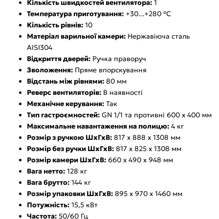
Кількість швидкостей вентилятора:
1
Температура приготування:
+30...+280 °C
Кількість рівнів:
10
Матеріал варильної камери:
Нержавіюча сталь
AISI304
Відкриття дверей:
Ручка праворуч
Зволоження:
Пряме впорскування
Відстань між рівнями:
80 мм
Реверс вентиляторів:
В наявності
Механічне керування:
Так
Тип гастроємностей:
GN 1/1 та противні 600 х 400 мм
Максимальне навантаження на полицю:
4 кг
Розмір з ручкою ШxГxВ:
817 x 888 x 1308 мм
Розмір без ручки ШxГxВ:
817 x 825 x 1308 мм
Розмір камери ШxГxВ:
660 x 490 x 948 мм
Вага нетто:
128 кг
Вага брутто:
144 кг
Розмір упаковки ШxГxВ:
895 x 970 x 1460 мм
Потужність:
15,5 кВт
Частота:
50/60 Гц