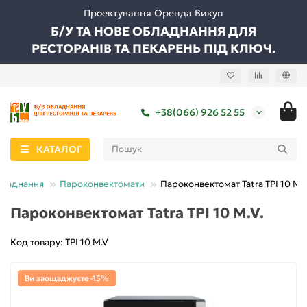
Проектування Оренда Викуп
Б/У ТА НОВЕ ОБЛАДНАННЯ ДЛЯ
РЕСТОРАНІВ ТА ПЕКАРЕНЬ ПІД КЛЮЧ.
+38(066) 926 52 55
КАТАЛОГ
бладнання
Пароконвектомати
Пароконвектомат Tatra TPI 10 M.V
Пароконвектомат Tatra TPI 10 M.V.
Код товару: TPI 10 M.V
Ви заощаджуєте -15%