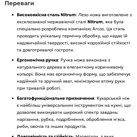
Переваги
Високоякісна сталь Nitrum
: Лезо ножа виготовлене з
ексклюзивної нержавіючої сталі
Nitrum
, яка була
спеціально розроблена компанією Arcos. Ця сталь
проходить унікальну термічну обробку, що надає їй
надзвичайної твердості, високої корозійної стійкості
та довготривалої гостроти.
Ергономічна ручка
: Ручка ножа виконана з
натурального дерева в елегантному коричневому
кольорі. Вона має ергономічну форму, що забезпечує
надійний та зручний хват, мінімізуючи втому руки
при тривалій роботі.
Багатофункціональне призначення
: Кухарський ніж
є найбільш універсальним інструментом на кухні, що
дозволяє виконувати широкий спектр завдань:
нарізання, рубка, подрібнення, оброблення м'яса,
риби, овочів та інших продуктів.
Довговічність та стійкість
: Матеріали, з яких