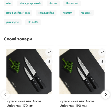
ніж
ніж кухарський
Arcos
Universal
професійний ніж
нержавійка
Nitrum
чорний
для кухні
HoReCa
Схожі товари
Кухарський ніж Arcos
Кухарський ніж Arcos
Universal 170 мм
Universal 190 мм