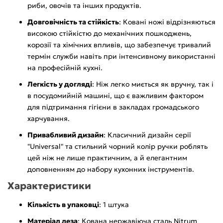
риби, овочів та інших продуктів.
Довговічність та стійкість
: Ковані ножі відрізняються
високою стійкістю до механічних пошкоджень,
корозії та хімічних впливів, що забезпечує тривалий
термін служби навіть при інтенсивному використанні
на професійній кухні.
Легкість у догляді
: Ніж легко миється як вручну, так і
в посудомийній машині, що є важливим фактором
для підтримання гігієни в закладах громадського
харчування.
Привабливий дизайн
: Класичний дизайн серії
"Universal" та стильний чорний колір ручки роблять
цей ніж не лише практичним, а й елегантним
доповненням до набору кухонних інструментів.
Характеристики
Кількість в упаковці
: 1 штука
Матеріал леза
: Кована нержавіюча сталь Nitrum