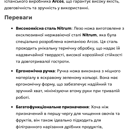
іспанського виробника
Arcos
, що гарантує високу якість,
довговічність та зручність у використанні.
Переваги
Високоякісна сталь Nitrum
: Лезо ножа виготовлене з
ексклюзивної нержавіючої сталі
Nitrum
, яка була
спеціально розроблена компанією Arcos. Ця сталь
проходить унікальну термічну обробку, що надає їй
надзвичайної твердості, високої корозійної стійкості
та довготривалої гостроти.
Ергономічна ручка
: Ручка ножа виконана з міцного
матеріалу в яскравому зеленому кольорі. Вона має
ергономічну форму, що забезпечує надійний та
зручний хват, мінімізуючи втому руки при тривалій
роботі.
Багатофункціональне призначення
: Хоча ніж
призначений в першу чергу для чищення овочів та
фруктів, він також ідеально підходить для
філігранного нарізання дрібних продуктів,