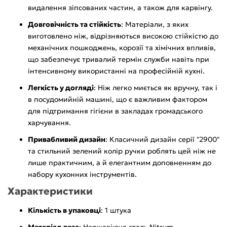
видалення зіпсованих частин, а також для карвінгу.
Довговічність та стійкість
: Матеріали, з яких
виготовлено ніж, відрізняються високою стійкістю до
механічних пошкоджень, корозії та хімічних впливів,
що забезпечує тривалий термін служби навіть при
інтенсивному використанні на професійній кухні.
Легкість у догляді
: Ніж легко миється як вручну, так і
в посудомийній машині, що є важливим фактором
для підтримання гігієни в закладах громадського
харчування.
Привабливий дизайн
: Класичний дизайн серії "2900"
та стильний зелений колір ручки роблять цей ніж не
лише практичним, а й елегантним доповненням до
набору кухонних інструментів.
Характеристики
Кількість в упаковці
: 1 штука
Матеріал леза
: Нержавіюча сталь Nitrum