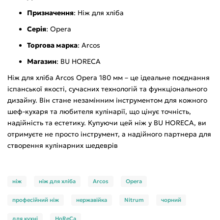
Призначення
: Ніж для хліба
Серія
: Opera
Торгова марка
: Arcos
Магазин
: BU HORECA
Ніж для хліба Arcos Opera 180 мм – це ідеальне поєднання
іспанської якості, сучасних технологій та функціонального
дизайну. Він стане незамінним інструментом для кожного
шеф-кухаря та любителя кулінарії, що цінує точність,
надійність та естетику. Купуючи цей ніж у BU HORECA, ви
отримуєте не просто інструмент, а надійного партнера для
створення кулінарних шедеврів
ніж
ніж для хліба
Arcos
Opera
професійний ніж
нержавійка
Nitrum
чорний
для кухні
HoReCa