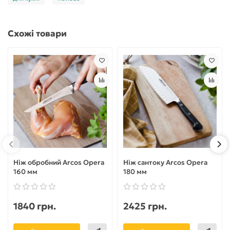
Схожі товари
Ніж обробний Arcos Opera
Ніж сантоку Arcos Opera
160 мм
180 мм
1840 грн.
2425 грн.