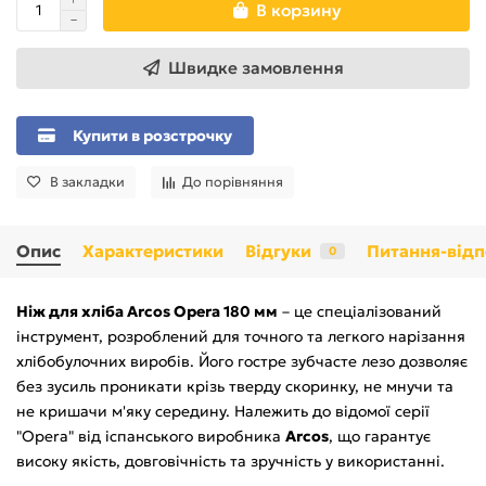
В корзину
Швидке замовлення
Купити в розстрочку
В закладки
До порівняння
Опис
Характеристики
Відгуки
Питання-відп
0
Ніж для хліба Arcos Opera 180 мм
– це спеціалізований
інструмент, розроблений для точного та легкого нарізання
хлібобулочних виробів. Його гостре зубчасте лезо дозволяє
без зусиль проникати крізь тверду скоринку, не мнучи та
не кришачи м'яку середину. Належить до відомої серії
"Opera" від іспанського виробника
Arcos
, що гарантує
високу якість, довговічність та зручність у використанні.