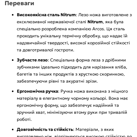
Переваги
Високоякісна сталь Nitrum
: Лезо ножа виготовлене з
ексклюзивної нержавіючої сталі
Nitrum
, яка була
спеціально розроблена компанією Arcos. Ця сталь
проходить унікальну термічну обробку, що надає їй
надзвичайної твердості, високої корозійної стійкості
та довготривалої гостроти.
Зубчасте лезо
: Спеціальна форма леза з дрібними
зубчиками ідеально підходить для нарізання хліба,
багетів та інших продуктів з хрусткою скоринкою,
забезпечуючи рівні та акуратні зрізи.
Ергономічна ручка
: Ручка ножа виконана з міцного
матеріалу в елегантному чорному кольорі. Вона має
ергономічну форму, що забезпечує надійний та
зручний хват, мінімізуючи втому руки при тривалій
роботі.
Довговічність та стійкість
: Матеріали, з яких
виготовлено ніж, відрізняються високою стійкістю до