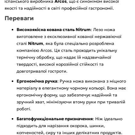
іспанського виробника
Arcos
, що є синонімом високої
якості та надійності в світі професійної гастрономії.
Переваги
Високоякісна кована сталь Nitrum
: Лезо ножа
виготовлене з ексклюзивної кованої нержавіючої
сталі
Nitrum
, яка була спеціально розроблена
компанією Arcos. Ця сталь проходить унікальну
термічну обробку, що надає їй надзвичайної
твердості, високої корозійної стійкості та
довготривалої гостроти.
Ергономічна ручка
: Ручка ножа виконана з міцного
матеріалу в елегантному чорному кольорі. Вона має
ергономічну форму, що забезпечує надійний та
зручний хват, мінімізуючи втому руки при тривалій
роботі.
Багатофункціональне призначення
: Ніж ідеально
підходить для нарізання окорока, шинки,
копченостей, сиру та інших делікатних продуктів.