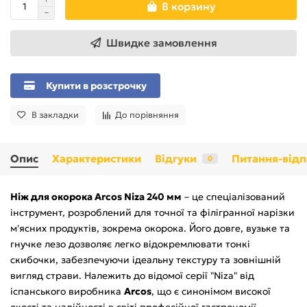
В корзину
Швидке замовлення
Купити в розстрочку
В закладки
До порівняння
Опис
Характеристики
Відгуки
Питання-відп
0
Ніж для окорока Arcos Niza 240 мм
– це спеціалізований
інструмент, розроблений для точної та філігранної нарізки
м'ясних продуктів, зокрема окорока. Його довге, вузьке та
гнучке лезо дозволяє легко відокремлювати тонкі
скибочки, забезпечуючи ідеальну текстуру та зовнішній
вигляд страви. Належить до відомої серії "Niza" від
іспанського виробника
Arcos
, що є синонімом високої
якості та надійності в світі професійної гастрономії.