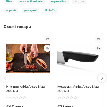
Niza
професійний ніж
нержавійка
Nitrum
чорний
для кухні
HoReCa
Схожі товари
Ніж для хліба Arcos Niza
Кухарський ніж Arcos Niza
200 мм
200 мм
563 грн.
571 грн.