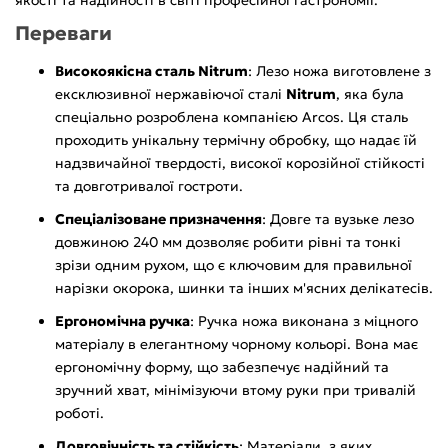
Переваги
Високоякісна сталь Nitrum
: Лезо ножа виготовлене з
ексклюзивної нержавіючої сталі
Nitrum
, яка була
спеціально розроблена компанією Arcos. Ця сталь
проходить унікальну термічну обробку, що надає їй
надзвичайної твердості, високої корозійної стійкості
та довготривалої гостроти.
Спеціалізоване призначення
: Довге та вузьке лезо
довжиною 240 мм дозволяє робити рівні та тонкі
зрізи одним рухом, що є ключовим для правильної
нарізки окорока, шинки та інших м'ясних делікатесів.
Ергономічна ручка
: Ручка ножа виконана з міцного
матеріалу в елегантному чорному кольорі. Вона має
ергономічну форму, що забезпечує надійний та
зручний хват, мінімізуючи втому руки при тривалій
роботі.
Довговічність та стійкість
: Матеріали, з яких