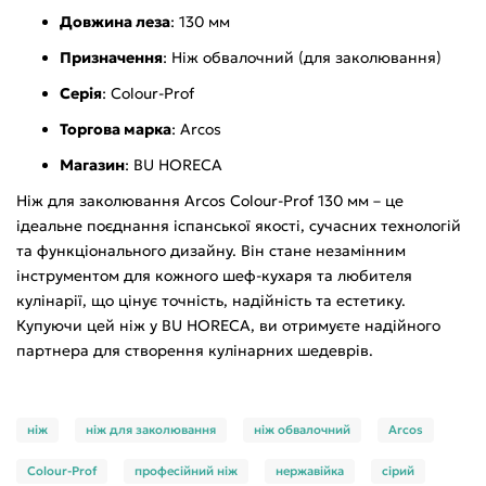
Довжина леза
: 130 мм
Призначення
: Ніж обвалочний (для заколювання)
Серія
: Colour-Prof
Торгова марка
: Arcos
Магазин
: BU HORECA
Ніж для заколювання Arcos Colour-Prof 130 мм – це
ідеальне поєднання іспанської якості, сучасних технологій
та функціонального дизайну. Він стане незамінним
інструментом для кожного шеф-кухаря та любителя
кулінарії, що цінує точність, надійність та естетику.
Купуючи цей ніж у BU HORECA, ви отримуєте надійного
партнера для створення кулінарних шедеврів.
ніж
ніж для заколювання
ніж обвалочний
Arcos
Colour-Prof
професійний ніж
нержавійка
сірий