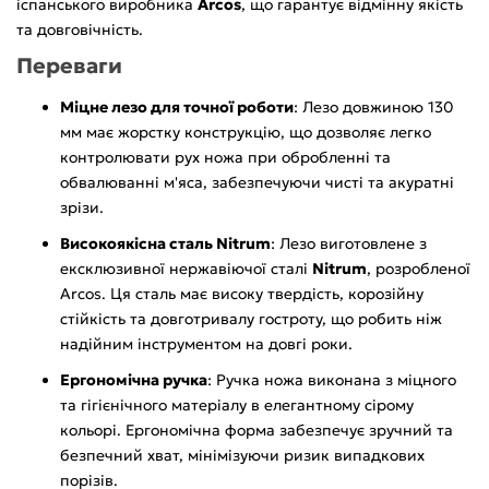
іспанського виробника
Arcos
, що гарантує відмінну якість
та довговічність.
Переваги
Міцне лезо для точної роботи
: Лезо довжиною 130
мм має жорстку конструкцію, що дозволяє легко
контролювати рух ножа при обробленні та
обвалюванні м'яса, забезпечуючи чисті та акуратні
зрізи.
Високоякісна сталь Nitrum
: Лезо виготовлене з
ексклюзивної нержавіючої сталі
Nitrum
, розробленої
Arcos. Ця сталь має високу твердість, корозійну
стійкість та довготривалу гостроту, що робить ніж
надійним інструментом на довгі роки.
Ергономічна ручка
: Ручка ножа виконана з міцного
та гігієнічного матеріалу в елегантному сірому
кольорі. Ергономічна форма забезпечує зручний та
безпечний хват, мінімізуючи ризик випадкових
порізів.