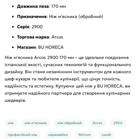
Довжина леза
: 170 мм
Призначення
: Ніж м'ясника (обробний)
Серія
: 2900
Торгова марка
: Arcos
Магазин
: BU HORECA
Ніж м'ясника Arcos 2900 170 мм – це ідеальне поєднання
іспанської якості, сучасних технологій та функціонального
дизайну. Він стане незамінним інструментом для кожного
шеф-кухаря та любителя кулінарії, що цінує точність,
надійність та естетику. Купуючи цей ніж у BU HORECA, ви
отримуєте надійного партнера для створення кулінарних
шедеврів.
ніж
ніж м'ясника
ніж обробний
Arcos
2900
професійний ніж
нержавійка
Nitrum
синій