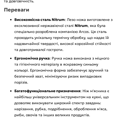
та довговічність.
Переваги
Високоякісна сталь Nitrum
: Лезо ножа виготовлене з
ексклюзивної нержавіючої сталі
Nitrum
, яка була
спеціально розроблена компанією Arcos. Ця сталь
проходить унікальну термічну обробку, що надає їй
надзвичайної твердості, високої корозійної стійкості
та довготривалої гостроти.
Ергономічна ручка
: Ручка ножа виконана з міцного
та гігієнічного матеріалу в яскравому синьому
кольорі. Ергономічна форма забезпечує зручний та
безпечний хват, мінімізуючи ризик випадкових
порізів.
Багатофункціональне призначення
: Ніж м'ясника є
найбільш універсальним інструментом на кухні, що
дозволяє виконувати широкий спектр завдань:
нарізання, рубка, подрібнення, оброблення м'яса,
риби, овочів та інших великих продуктів.