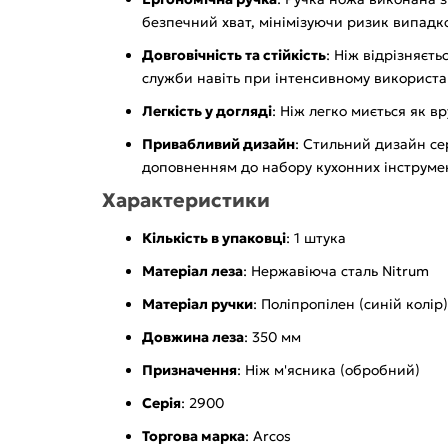
безпечний хват, мінімізуючи ризик випадко
Довговічність та стійкість
: Ніж відрізняєт
служби навіть при інтенсивному використан
Легкість у догляді
: Ніж легко миється як в
Привабливий дизайн
: Стильний дизайн се
доповненням до набору кухонних інструмен
Характеристики
Кількість в упаковці
: 1 штука
Матеріал леза
: Нержавіюча сталь Nitrum
Матеріал ручки
: Поліпропілен (синій колір)
Довжина леза
: 350 мм
Призначення
: Ніж м'ясника (обробний)
Серія
: 2900
Торгова марка
: Arcos