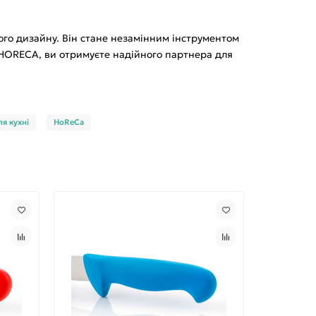
ного дизайну. Він стане незамінним інструментом
U HORECA, ви отримуєте надійного партнера для
ля кухні
HoReCa