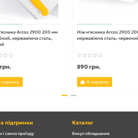
'ясника Arcos 2900 200 мм
Ніж м'ясника Arcos 2900 20
ний, нержавіюча сталь,
нержавіюча сталь, червони
ий
грн.
890 грн.
 корзину
В корзину
а підтримки
Каталог
 і схема проїзду
Викуп обладнання