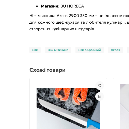
Магазин
: BU HORECA
Ніж м'ясника Arcos 2900 350 мм – це ідеальне по
для кожного шеф-кухаря та любителя кулінарії, щ
створення кулінарних шедеврів.
ніж
ніж м'ясника
ніж обробний
Arcos
Схожі товари