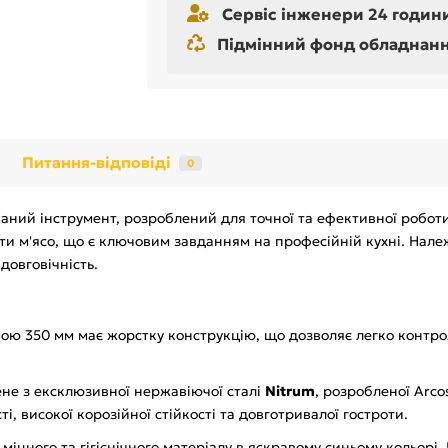
Сервіс інженери 24 години
Підмінний фонд обладнання 
Питання-відповіді
0
ваний інструмент, розроблений для точної та ефективної робот
ти м'ясо, що є ключовим завданням на професійній кухні. Належи
 довговічність.
ною 350 мм має жорстку конструкцію, що дозволяє легко контро
ене з ексклюзивної нержавіючої сталі
Nitrum
, розробленої Arco
і, високої корозійної стійкості та довготривалої гостроти.
 міцного та гігієнічного матеріалу в яскравому синьому кольорі