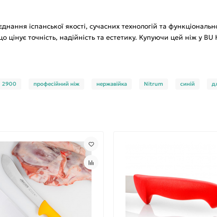
єднання іспанської якості, сучасних технологій та функціональ
о цінує точність, надійність та естетику. Купуючи цей ніж у B
2900
професійний ніж
нержавійка
Nitrum
синій
д