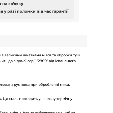
 на зв'язку
у разі поломки під час гарантії
и з великими шматками м'яса та обробки туш.
ть до відомої серії "2900" від іспанського
лювати рух ножа при обробленні м'яса,
s. Ця сталь проходить унікальну термічну
. Ергономічна форма забезпечує зручний та