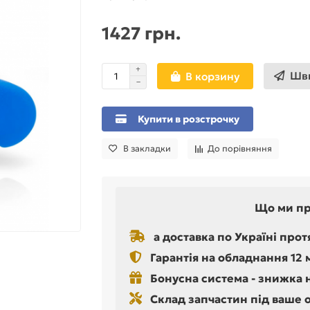
1427 грн.
Шви
В корзину
Купити в розстрочку
В закладки
До порівняння
Що ми п
а доставка по Україні прот
Гарантія на обладнання 12 
Бонусна система - знижка 
Склад запчастин під ваше 