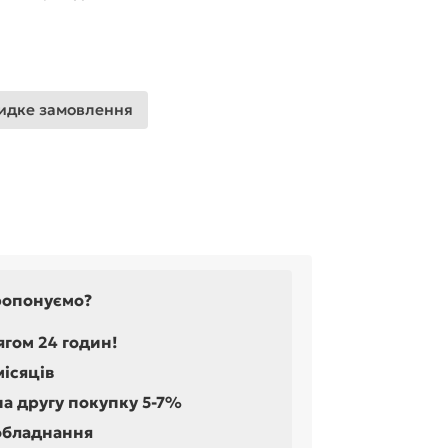
дке замовлення
ропонуємо?
ягом 24 годин!
місяців
на другу покупку 5-7%
обладнання