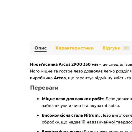
Опис
Характеристики
Відгуки
0
Ніж м'ясника Arcos 2900 350 мм
– це спеціалізо
Його міцне та гостре лезо дозволяє легко розділя
виробника
Arcos
, що гарантує відмінну якість та
Переваги
Міцне лезо для важких робіт
: Лезо довжи
забезпечуючи чисті та акуратні зрізи.
Високоякісна сталь Nitrum
: Лезо виготовл
обробку, що надає їй надзвичайної твердост
Ергономічна ручка
: Ручка ножа виконана з