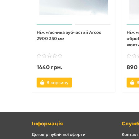
Ніж м'ясника зубчастий Arcos
Ніж м
2900 350 мм
оброб
жовт
1440 грн.
890 
В корзину
В
Інформація
Служб
Договір публічної оферти
Контакти