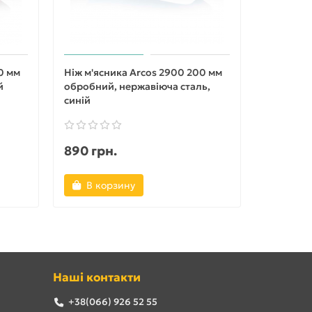
0 мм
Ніж м'ясника Arcos 2900 200 мм
Ніж м'яс
й
обробний, нержавіюча сталь,
нержавію
синій
чорний
890 грн.
890 гр
В корзину
В ко
Наші контакти
+38(066) 926 52 55