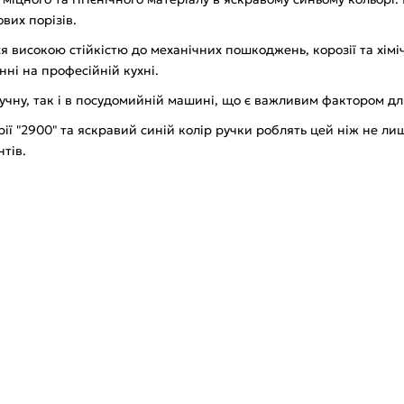
вих порізів.
ься високою стійкістю до механічних пошкоджень, корозії та хім
ні на професійній кухні.
ручну, так і в посудомийній машині, що є важливим фактором дл
рії "2900" та яскравий синій колір ручки роблять цей ніж не л
тів.