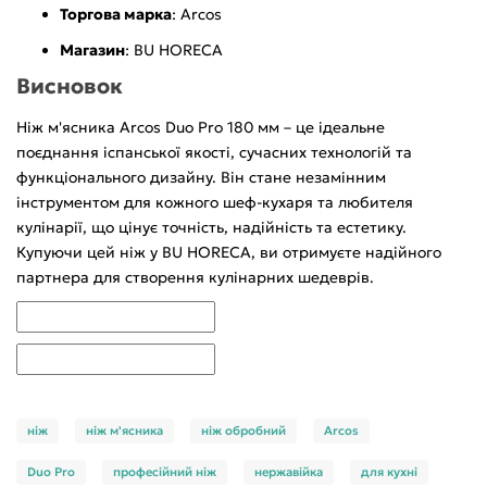
Торгова марка
: Arcos
Магазин
: BU HORECA
Висновок
Ніж м'ясника Arcos Duo Pro 180 мм – це ідеальне
поєднання іспанської якості, сучасних технологій та
функціонального дизайну. Він стане незамінним
інструментом для кожного шеф-кухаря та любителя
кулінарії, що цінує точність, надійність та естетику.
Купуючи цей ніж у BU HORECA, ви отримуєте надійного
партнера для створення кулінарних шедеврів.
ніж
ніж м'ясника
ніж обробний
Arcos
Duo Pro
професійний ніж
нержавійка
для кухні