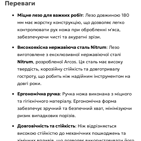
Переваги
Міцне лезо для важких робіт
: Лезо довжиною 180
мм має жорстку конструкцію, що дозволяє легко
контролювати рух ножа при обробленні м'яса,
забезпечуючи чисті та акуратні зрізи.
Високоякісна нержавіюча сталь Nitrum
: Лезо
виготовлене з ексклюзивної нержавіючої сталі
Nitrum
, розробленої Arcos. Ця сталь має високу
твердість, корозійну стійкість та довготривалу
гостроту, що робить ніж надійним інструментом на
довгі роки.
Ергономічна ручка
: Ручка ножа виконана з міцного
та гігієнічного матеріалу. Ергономічна форма
забезпечує зручний та безпечний хват, мінімізуючи
ризик випадкових порізів.
Довговічність та стійкість
: Ніж відрізняється
високою стійкістю до механічних пошкоджень та
хімічних впливів, що дозволяє використовувати його