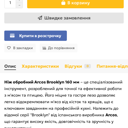
В корзину
Швидке замовлення
Купити в розстрочку
В закладки
До порівняння
Опис
Характеристики
Відгуки
Питання-відп
0
Ніж обробний Arcos Brooklyn 160 мм
– це спеціалізований
інструмент, розроблений для точної та ефективної роботи
з м'ясом та птицею. Його міцне та гостре лезо дозволяє
легко відокремлювати м'ясо від кісток та хрящів, що є
ключовим завданням на професійній кухні. Належить до
відомої серії "Brooklyn" від іспанського виробника
Arcos
,
що гарантує високу якість, довговічність та зручність у
використанні.