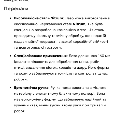
Переваги
Високоякісна сталь Nitrum
: Лезо ножа виготовлене з
ексклюзивної нержавіючої сталі
Nitrum
, яка була
спеціально розроблена компанією Arcos. Ця сталь
проходить унікальну термічну обробку, що надає їй
надзвичайної твердості, високої корозійної стійкості
та довготривалої гостроти.
Спеціалізоване призначення
: Лезо довжиною 160 мм
ідеально підходить для оброблення м'яса, риби,
птиці, видалення кісток, хрящів та жиру. Його форма
та розмір забезпечують точність та контроль під час
роботи.
Ергономічна ручка
: Ручка ножа виконана з міцного
матеріалу в елегантному блакитному кольорі. Вона
має ергономічну форму, що забезпечує надійний та
зручний хват, мінімізуючи втому руки при тривалій
роботі.