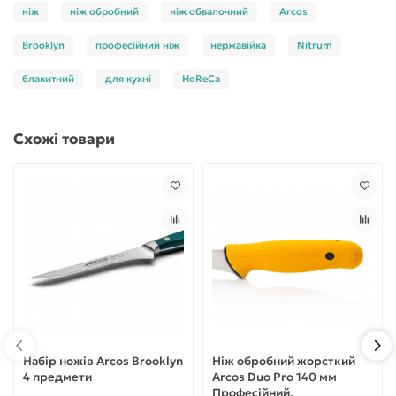
ніж
ніж обробний
ніж обвалочний
Arcos
Brooklyn
професійний ніж
нержавійка
Nitrum
блакитний
для кухні
HoReCa
Схожі товари
Набір ножів Arcos Brooklyn
Ніж обробний жорсткий
4 предмети
Arcos Duo Pro 140 мм
Професійний,