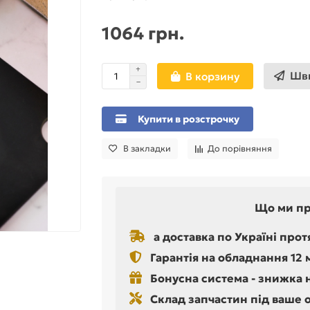
1064 грн.
Шви
В корзину
Купити в розстрочку
В закладки
До порівняння
Що ми п
а доставка по Україні прот
Гарантія на обладнання 12 
Бонусна система - знижка 
Склад запчастин під ваше 