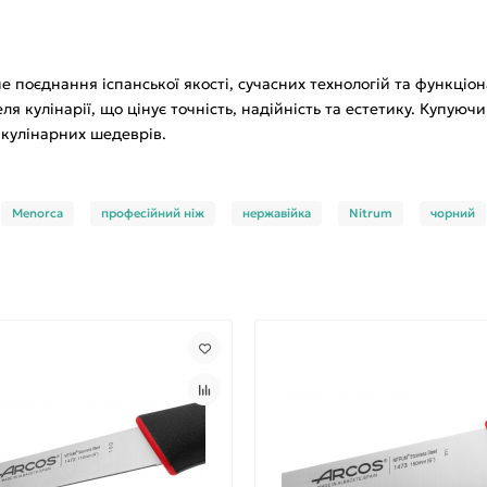
е поєднання іспанської якості, сучасних технологій та функціо
 кулінарії, що цінує точність, надійність та естетику. Купуюч
 кулінарних шедеврів.
Menorca
професійний ніж
нержавійка
Nitrum
чорний