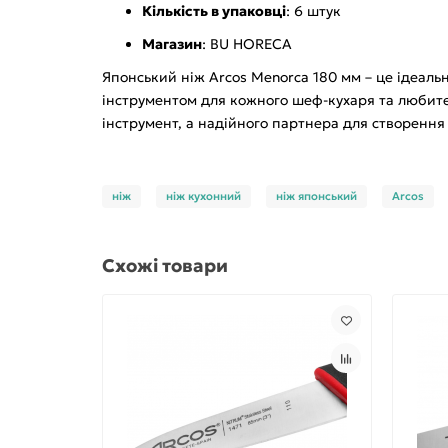
Кількість в упаковці
: 6 штук
Магазин
: BU HORECA
Японський ніж Arcos Menorca 180 мм – це ідеальн
інструментом для кожного шеф-кухаря та любителя
інструмент, а надійного партнера для створення
ніж
ніж кухонний
ніж японський
Arcos
Схожі товари