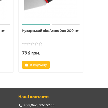
 мм
Кухарський ніж Arcos Duo 200 мм
Ніж для 
мм
796 грн.
768 грн
В корзину
В ко
Наші контакти
+38(066) 926 52 55