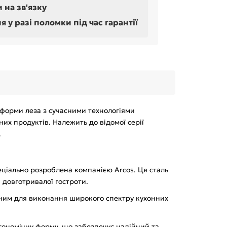
 на зв'язку
у разі поломки під час гарантії
і форми леза з сучасними технологіями
х продуктів. Належить до відомої серії
.
пеціально розроблена компанією Arcos. Ця сталь
а довготривалої гостроти.
ьним для виконання широкого спектру кухонних
ргономічну форму, що забезпечує надійний та