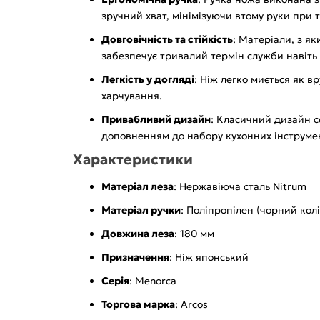
зручний хват, мінімізуючи втому руки при т
Довговічність та стійкість
: Матеріали, з я
забезпечує тривалий термін служби навіть 
Легкість у догляді
: Ніж легко миється як в
харчування.
Привабливий дизайн
: Класичний дизайн с
доповненням до набору кухонних інструмен
Характеристики
Матеріал леза
: Нержавіюча сталь Nitrum
Матеріал ручки
: Поліпропілен (чорний колі
Довжина леза
: 180 мм
Призначення
: Ніж японський
Серія
: Menorca
Торгова марка
: Arcos