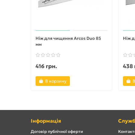
Ніж для чищення Arcos Duo 85
Ніж д
мм
416 грн.
438 
В корзину
В
Інформація
Служб
Договір публічної оферти
Контакти