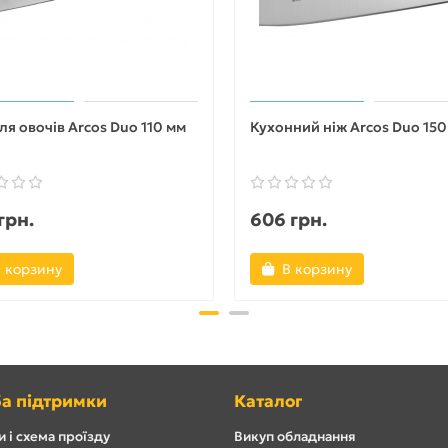
ля овочів Arcos Duo 110 мм
Кухонний ніж Arcos Duo 150
грн.
606 грн.
 корзину
В корзину
а підтримки
Каталог
 і схема проїзду
Викуп обладнання