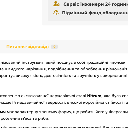
Сервіс інженери 24 години
Підмінний фонд обладнання 
Питання-відповіді
0
алізований інструмент, який поєднує в собі традиційні японськ
а швидкого нарізання, подрібнення та оброблення різноманітни
арантує високу якість, довговічність та зручність у використанні
отовлене з ексклюзивної нержавіючої сталі
Nitrum
, яка була с
адає їй надзвичайної твердості, високої корозійної стійкості т
 мм має характерну японську форму, що робить його універсал
броблення м'яса та риби.
 міцного матеріалу в елегантному чорному кольорі. Вона має е