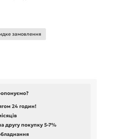
дке замовлення
ропонуємо?
ягом 24 годин!
місяців
на другу покупку 5-7%
обладнання