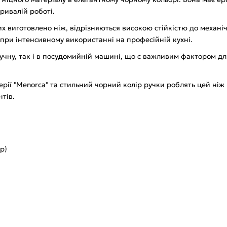
ривалій роботі.
ких виготовлено ніж, відрізняються високою стійкістю до механі
при інтенсивному використанні на професійній кухні.
ручну, так і в посудомийній машині, що є важливим фактором дл
ерії "Menorca" та стильний чорний колір ручки роблять цей ні
тів.
р)