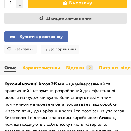
В корзину
Швидке замовлення
Купити в розстрочку
В закладки
До порівняння
Опис
Характеристики
Відгуки
Питання-відп
0
Кухонні ножиці Arcos 215 мм
– це універсальний та
практичний інструмент, розроблений для ефективної
роботи на будь-якій кухні. Вони стануть незамінним
помічником у виконанні багатьох завдань: від обробки
м'яса та птиці до нарізання зелені та розрізання упаковок.
Виготовлені відомим іспанським виробником
Arcos
, ці
ножиці поєднують в собі високу якість матеріалів,
довговічність та зручність у використанні, що робить їх