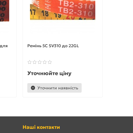
 для
Ремінь 5С SV310 до 22GL
Ручка ко
FR6/8/10
Уточнюйте ціну
Уточню
Уточнити наявність
Уточ
Наші контакти