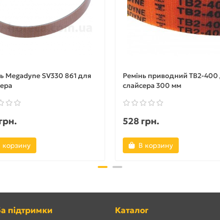
ь Megadyne SV330 861 для
Ремінь приводний ТВ2-400
сера
слайсера 300 мм
грн.
528 грн.
 корзину
В корзину
а підтримки
Каталог