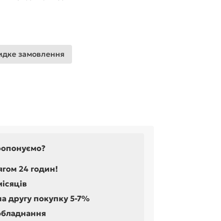
дке замовлення
ропонуємо?
ягом 24 годин!
місяців
на другу покупку 5-7%
обладнання