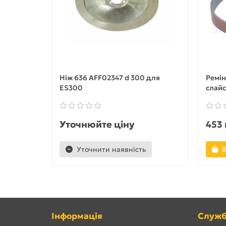
Ніж 636 AFF02347 d 300 для
Ремін
ES300
слай
Уточнюйте ціну
453 
Уточнити наявність
В
Інформація
Служб